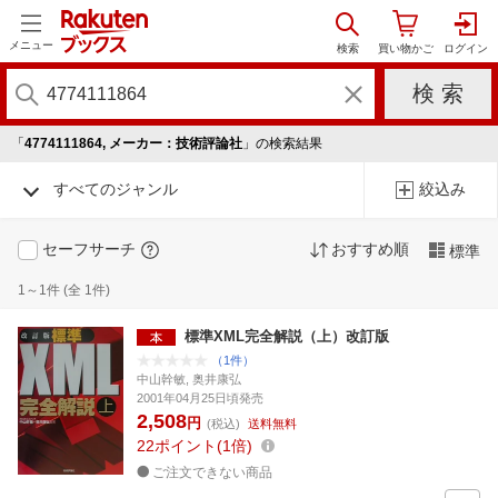
メニュー
「
4774111864, メーカー：技術評論社
」の検索結果
すべてのジャンル
絞込み
セーフサーチ
おすすめ順
標準
1～1件 (全 1件)
標準XML完全解説（上）改訂版
（1件）
中山幹敏, 奥井康弘
2001年04月25日頃発売
2,508
円
(税込)
送料無料
22
ポイント
1倍
ご注文できない商品