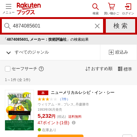
メニュー
「
4874085601, メーカー：技術評論社
」の検索結果
すべてのジャンル
絞込み
セーフサーチ
おすすめ順
標準
1～1件 (全 1件)
ニューメリカルレシピ・イン・シー
（7件）
ウィリアム・H．プレス, 丹慶勝市
1993年06月発売
5,232
円
(税込)
送料無料
47
ポイント
1倍
在庫あり