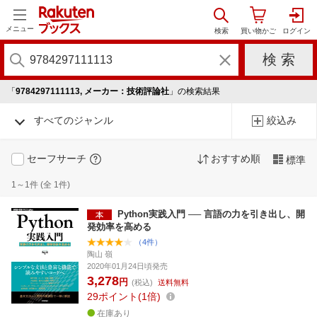
メニュー
「
9784297111113, メーカー：技術評論社
」の検索結果
すべてのジャンル
絞込み
セーフサーチ
おすすめ順
標準
1～1件 (全 1件)
Python実践入門 ── 言語の力を引き出し、開
発効率を高める
（4件）
陶山 嶺
2020年01月24日頃発売
3,278
円
(税込)
送料無料
29
ポイント
1倍
在庫あり