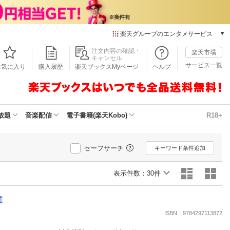
楽天グループのエンタメサービス
本/ゲーム/CD/DVD
注文内容の確認・
楽天市場
キャンセル
楽天ブックス
サービス一覧
お気に入り
購入履歴
楽天ブックスMyページ
ヘルプ
電子書籍
楽天Kobo
雑誌読み放題
楽天マガジン
放題
音楽配信
電子書籍(楽天Kobo)
R18+
音楽配信
楽天ミュージック
動画配信
セーフサーチ
キーワード条件追加
楽天TV
動画配信ガイド
表示件数：
30件
Rakuten PLAY
無料テレビ
業
Rチャンネル
ISBN：9784297113872
チケット