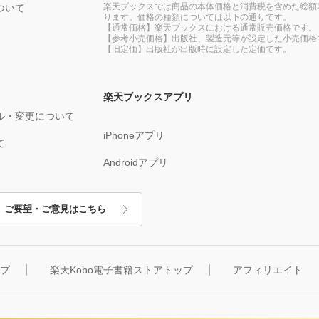
楽天ブックスでは商品の本体価格と消費税を含めた総額
ついて
ります。価格の種類については以下の通りです。
【通常価格】楽天ブックスにおける通常販売価格です。
【参考小売価格】出版社、製造元等が設定した小売価格
【旧定価】出版社が出版時に設定した定価です。
楽天ブックスアプリ
ル・変更について
iPhoneアプリ
て
Androidアプリ
ご要望・ご意見はこちら
ップ
楽天Kobo電子書籍ストアトップ
アフィリエイト