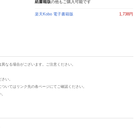
楽天チケット
紙書籍版
の他もご購入可能です
エンタメニュース
楽天Kobo 電子書籍版
1,738円
推し楽
は異なる場合がございます。ご注意ください。
ださい。
についてはリンク先の各ページにてご確認ください。
い。
。