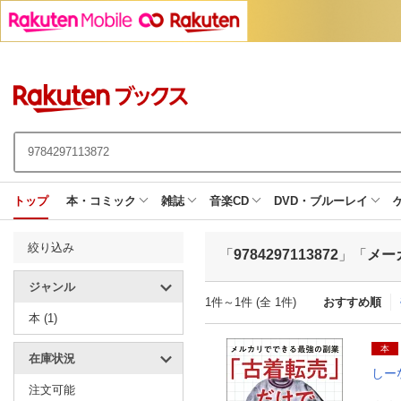
トップ
本・コミック
雑誌
音楽CD
DVD・ブルーレイ
絞り込み
「
9784297113872
」「
メー
ジャンル
1件～1件 (全 1件)
おすすめ順
本 (1)
本
在庫状況
しー
注文可能