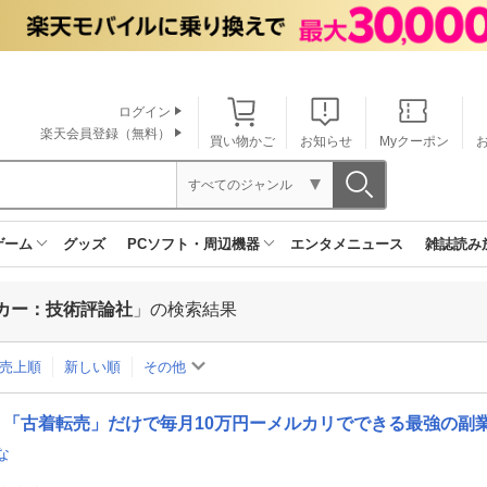
ログイン
楽天会員登録（無料）
買い物かご
お知らせ
Myクーポン
すべてのジャンル
ゲーム
グッズ
PCソフト・周辺機器
エンタメニュース
雑誌読み
カー：技術評論社
」の検索結果
売上順
新しい順
その他
「古着転売」だけで毎月10万円ーメルカリでできる最強の副
な