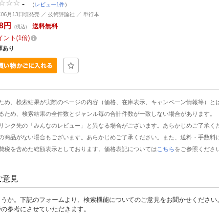
-
（
レビュー1件
）
0年06月13日頃発売 ／ 技術評論社 ／ 単行本
38円
送料無料
(税込)
イント
1倍
庫あり
ため、検索結果が実際のページの内容（価格、在庫表示、キャンペーン情報等）と
るため、検索結果の全件数とジャンル毎の合計件数が一致しない場合があります。
リンク先の「みんなのレビュー」と異なる場合がございます。あらかじめご了承く
の商品がない場合もございます。あらかじめご了承ください。また、送料・手数料
費税を含めた総額表示としております。価格表記については
こちら
をご参照くださ
ご意見
ょうか。下記のフォームより、検索機能についてのご意見をお聞かせください
善の参考にさせていただきます。