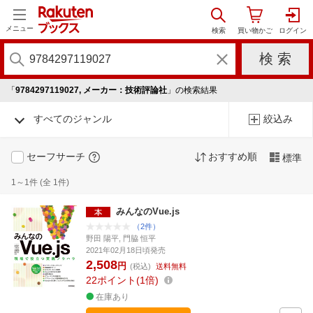
メニュー
「
9784297119027, メーカー：技術評論社
」の検索結果
すべてのジャンル
絞込み
セーフサーチ
おすすめ順
標準
1～1件 (全 1件)
みんなのVue.js
（2件）
野田 陽平, 門脇 恒平
2021年02月18日頃発売
2,508
円
(税込)
送料無料
22
ポイント
1倍
在庫あり