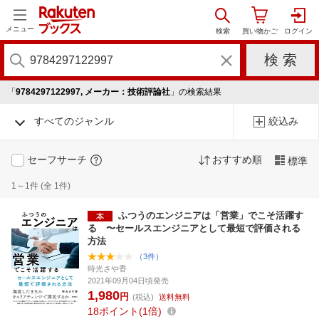
メニュー
「
9784297122997, メーカー：技術評論社
」の検索結果
すべてのジャンル
絞込み
セーフサーチ
おすすめ順
標準
1～1件 (全 1件)
ふつうのエンジニアは「営業」でこそ活躍す
る 〜セールスエンジニアとして最短で評価される
方法
（3件）
時光さや香
2021年09月04日頃発売
1,980
円
(税込)
送料無料
18
ポイント
1倍