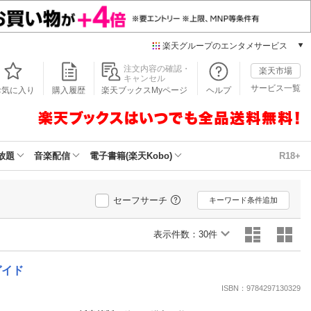
楽天グループのエンタメサービス
本/ゲーム/CD/DVD
注文内容の確認・
楽天市場
キャンセル
楽天ブックス
サービス一覧
お気に入り
購入履歴
楽天ブックスMyページ
ヘルプ
電子書籍
楽天Kobo
雑誌読み放題
楽天マガジン
放題
音楽配信
電子書籍(楽天Kobo)
R18+
音楽配信
楽天ミュージック
動画配信
セーフサーチ
キーワード条件追加
楽天TV
動画配信ガイド
表示件数：
30件
Rakuten PLAY
無料テレビ
ガイド
Rチャンネル
ISBN：9784297130329
チケット