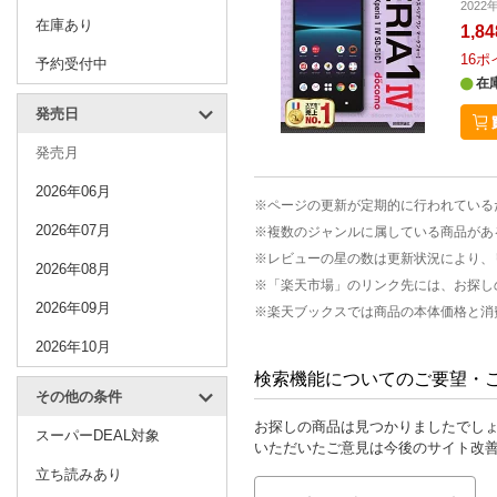
202
在庫あり
1,8
16
ポ
予約受付中
在
発売日
発売月
2026年06月
※ページの更新が定期的に行われている
2026年07月
※複数のジャンルに属している商品があ
※レビューの星の数は更新状況により、
2026年08月
※「楽天市場」のリンク先には、お探し
2026年09月
※楽天ブックスでは商品の本体価格と消
2026年10月
検索機能についてのご要望・
その他の条件
お探しの商品は見つかりましたでし
スーパーDEAL対象
いただいたご意見は今後のサイト改
立ち読みあり