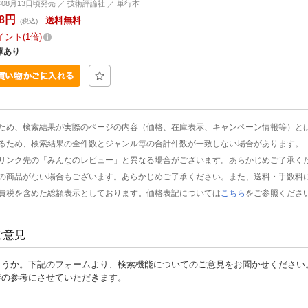
2年08月13日頃発売 ／ 技術評論社 ／ 単行本
48円
送料無料
(税込)
イント
1倍
庫あり
ため、検索結果が実際のページの内容（価格、在庫表示、キャンペーン情報等）と
るため、検索結果の全件数とジャンル毎の合計件数が一致しない場合があります。
リンク先の「みんなのレビュー」と異なる場合がございます。あらかじめご了承く
の商品がない場合もございます。あらかじめご了承ください。また、送料・手数料
費税を含めた総額表示としております。価格表記については
こちら
をご参照くださ
ご意見
ょうか。下記のフォームより、検索機能についてのご意見をお聞かせください
善の参考にさせていただきます。