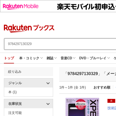
トップ
本・コミック
雑誌
音楽CD
DVD・ブルーレイ
絞り込み
「
9784297130329
」「
メー
ジャンル
1件～1件 (全 1件)
おすすめ順
本 (1)
本
在庫状況
技術
注文可能