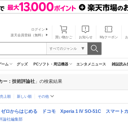
ログイン
楽天会員登録（無料）
買い物かご
お知らせ
Myクーポン
すべてのジャンル
ゲーム
グッズ
PCソフト・周辺機器
エンタメニュース
雑誌読み
カー：技術評論社
」の検索結果
売上順
新しい順
その他
ゼロからはじめる ドコモ Xperia 1 IV SO-51C スマート
評論社編集部