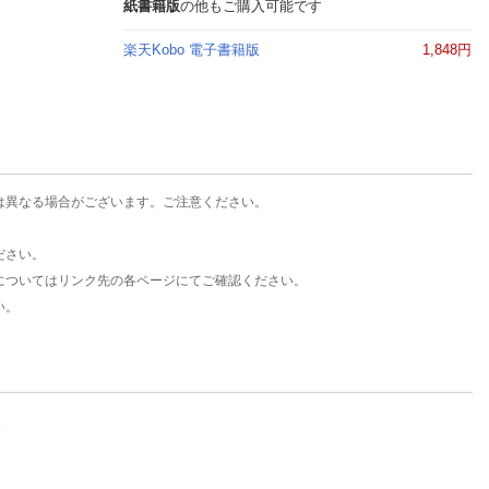
楽天チケット
紙書籍版
の他もご購入可能です
エンタメニュース
楽天Kobo 電子書籍版
1,848円
推し楽
は異なる場合がございます。ご注意ください。
ださい。
についてはリンク先の各ページにてご確認ください。
い。
。