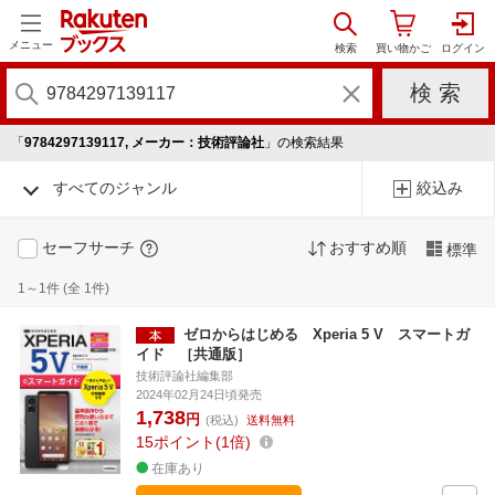
メニュー
「
9784297139117, メーカー：技術評論社
」の検索結果
すべてのジャンル
絞込み
セーフサーチ
おすすめ順
標準
1～1件 (全 1件)
ゼロからはじめる Xperia 5 V スマートガ
イド ［共通版］
技術評論社編集部
2024年02月24日頃発売
1,738
円
(税込)
送料無料
15
ポイント
1倍
在庫あり