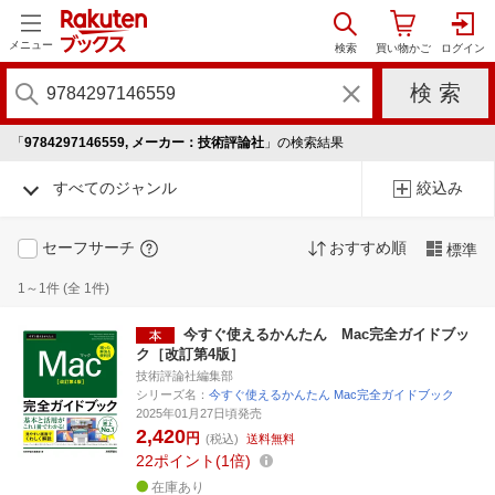
メニュー
「
9784297146559, メーカー：技術評論社
」の検索結果
すべてのジャンル
絞込み
セーフサーチ
おすすめ順
標準
1～1件 (全 1件)
今すぐ使えるかんたん Mac完全ガイドブッ
ク［改訂第4版］
技術評論社編集部
シリーズ名：
今すぐ使えるかんたん Mac完全ガイドブック
2025年01月27日頃発売
2,420
円
(税込)
送料無料
22
ポイント
1倍
在庫あり