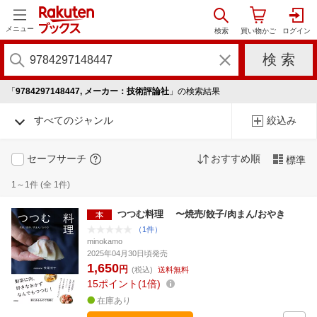
メニュー
「
9784297148447, メーカー：技術評論社
」の検索結果
すべてのジャンル
絞込み
セーフサーチ
おすすめ順
標準
1～1件 (全 1件)
つつむ料理 〜焼売/餃子/肉まん/おやき
（1件）
minokamo
2025年04月30日頃発売
1,650
円
(税込)
送料無料
15
ポイント
1倍
在庫あり