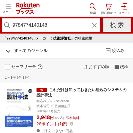
メニュー
「
9784774140148, メーカー：技術評論社
」の検索結果
すべてのジャンル
絞込み
セーフサーチ
おすすめ順
標準
1～1件 (全 1件)
これだけは知っておきたい組込みシステムの
設計手法
組込みプレスselection
坂本裕司, 中佐藤麻記子
2009年11月発売
2,948
円
(税込)
送料無料
26
ポイント
1倍
ご注文できない商品