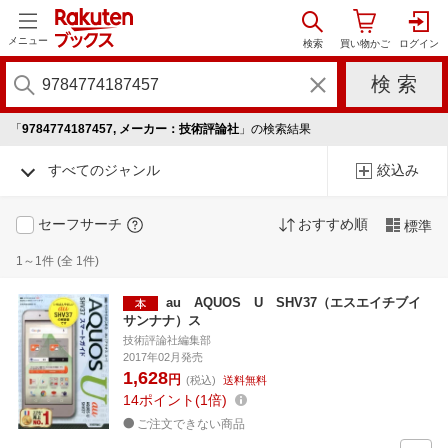
メニュー
「
9784774187457, メーカー：技術評論社
」の検索結果
すべてのジャンル
絞込み
セーフサーチ
おすすめ順
標準
1～1件 (全 1件)
au AQUOS U SHV37（エスエイチブイ
サンナナ）ス
技術評論社編集部
2017年02月発売
1,628
円
(税込)
送料無料
14
ポイント
1倍
ご注文できない商品