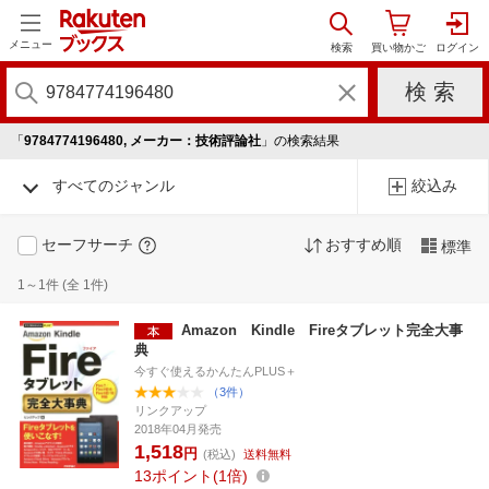
メニュー
「
9784774196480, メーカー：技術評論社
」の検索結果
すべてのジャンル
絞込み
セーフサーチ
おすすめ順
標準
1～1件 (全 1件)
Amazon Kindle Fireタブレット完全大事
典
今すぐ使えるかんたんPLUS＋
（3件）
リンクアップ
2018年04月発売
1,518
円
(税込)
送料無料
13
ポイント
1倍