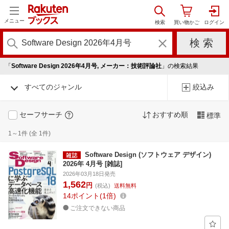
メニュー
「
Software Design 2026年4月号, メーカー：技術評論社
」の検索結果
すべてのジャンル
絞込み
セーフサーチ
おすすめ順
標準
1～1件 (全 1件)
Software Design (ソフトウェア デザイン)
2026年 4月号 [雑誌]
2026年03月18日発売
1,562
円
(税込)
送料無料
14
ポイント
1倍
ご注文できない商品