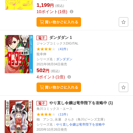
1,199
円
(税込)
10
ポイント
1倍
ダンダダン 1
ジャンプコミックスDIGITAL
（41件）
龍幸伸
シリーズ名：
ダンダダン
2021年08月04日発売
502
円
(税込)
4
ポイント
1倍
やり直し令嬢は竜帝陛下を攻略中 (1)
角川コミックス・エース
（11件）
柚 アンコ, 永瀬 さらさ（角川ビーンズ文庫）
シリーズ名：
やり直し令嬢は竜帝陛下を攻略中
2020年10月26日発売