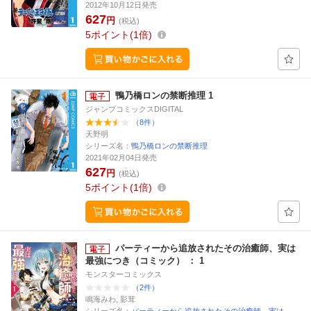
2012年10月12日発売
627
円
(税込)
5
ポイント
1倍
鴨乃橋ロンの禁断推理 1
ジャンプコミックスDIGITAL
（8件）
天野明
シリーズ名：
鴨乃橋ロンの禁断推理
2021年02月04日発売
627
円
(税込)
5
ポイント
1倍
パーティーから追放されたその治癒師、実は
最強につき（コミック） ： 1
モンスターコミックス
（2件）
鳴海みわ, 影茸