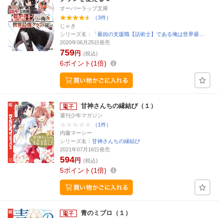
オーバーラップ文庫
（3件）
じゃき
シリーズ名：
「最凶の支援職【話術士】である俺は世界最…
2020年06月25日発売
759
円
(税込)
6
ポイント
1倍
甘神さんちの縁結び（１）
週刊少年マガジン
（1件）
内藤マーシー
シリーズ名：
甘神さんちの縁結び
2021年07月16日発売
594
円
(税込)
5
ポイント
1倍
青のミブロ（１）