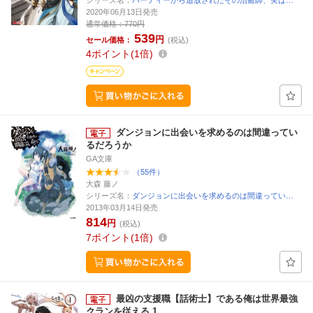
シリーズ名：
パーティーから追放されたその治癒師、実は…
2020年06月13日発売
通常価格：
770円
539
円
セール価格：
(税込)
4
ポイント
1倍
ダンジョンに出会いを求めるのは間違ってい
るだろうか
GA文庫
（55件）
大森 藤ノ
シリーズ名：
ダンジョンに出会いを求めるのは間違ってい…
2013年03月14日発売
814
円
(税込)
7
ポイント
1倍
最凶の支援職【話術士】である俺は世界最強
クランを従える 1