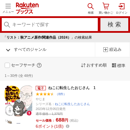
メニュー
「
リスト：秋アニメ原作/関連作品（2024）
」の検索結果
すべてのジャンル
絞込み
セーフサーチ
おすすめ順
標準
1～30件 (全 48件)
ねこに転生したおじさん 1
（8件）
やじま
シリーズ名：
ねこに転生したおじさん
2023年12月05日発売
通常価格：
1,375円
688
円
セール価格：
(税込)
6
ポイント
1倍