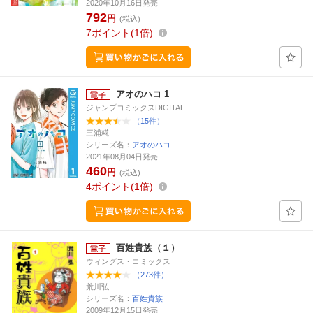
2020年10月16日発売
792
円
(税込)
7
ポイント
1倍
アオのハコ 1
ジャンプコミックスDIGITAL
（15件）
三浦糀
シリーズ名：
アオのハコ
2021年08月04日発売
460
円
(税込)
4
ポイント
1倍
百姓貴族（１）
ウィングス・コミックス
（273件）
荒川弘
シリーズ名：
百姓貴族
2009年12月15日発売