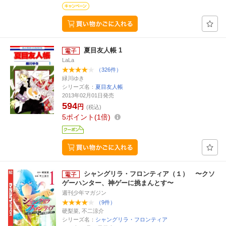
夏目友人帳 1
LaLa
（326件）
緑川ゆき
シリーズ名：
夏目友人帳
2013年02月01日発売
594
円
(税込)
5
ポイント
1倍
シャングリラ・フロンティア（１） 〜クソ
ゲーハンター、神ゲーに挑まんとす〜
週刊少年マガジン
（9件）
硬梨菜, 不二涼介
シリーズ名：
シャングリラ・フロンティア