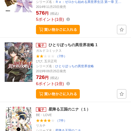
シリーズ名：
Ｒｅ：ゼロから始める異世界生活 第一章 王…
2014年11月23日発売
576
円
(税込)
5
ポイント
1倍
ひとりぼっちの異世界攻略 1
ガルドコミックス
（7件）
びび, 五示正司
シリーズ名：
ひとりぼっちの異世界攻略
2019年09月25日発売
726
円
(税込)
6
ポイント
1倍
星降る王国のニナ（１）
BE・LOVE
（7件）
リカチ
シリーズ名：
星降る王国のニナ