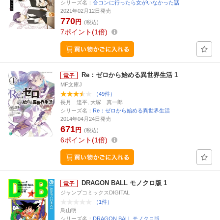
シリーズ名：
合コンに行ったら女がいなかった話
2021年02月12日発売
770
円
(税込)
7
ポイント
1倍
Re：ゼロから始める異世界生活 1
MF文庫J
（49件）
長月 達平, 大塚 真一郎
シリーズ名：
Re：ゼロから始める異世界生活
2014年04月24日発売
671
円
(税込)
6
ポイント
1倍
DRAGON BALL モノクロ版 1
ジャンプコミックスDIGITAL
（1件）
鳥山明
シリーズ名：
DRAGON BALL モノクロ版