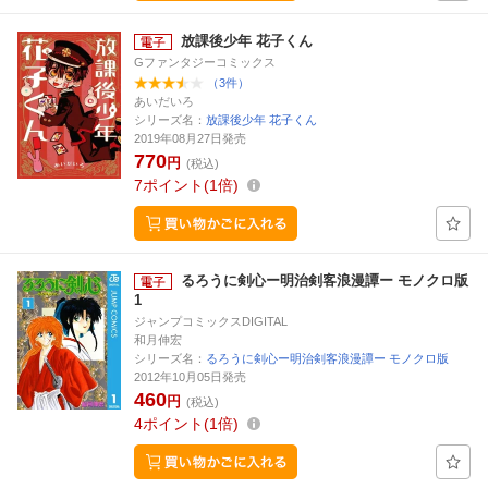
放課後少年 花子くん
Gファンタジーコミックス
（3件）
あいだいろ
シリーズ名：
放課後少年 花子くん
2019年08月27日発売
770
円
(税込)
7
ポイント
1倍
るろうに剣心ー明治剣客浪漫譚ー モノクロ版
1
ジャンプコミックスDIGITAL
和月伸宏
シリーズ名：
るろうに剣心ー明治剣客浪漫譚ー モノクロ版
2012年10月05日発売
460
円
(税込)
4
ポイント
1倍