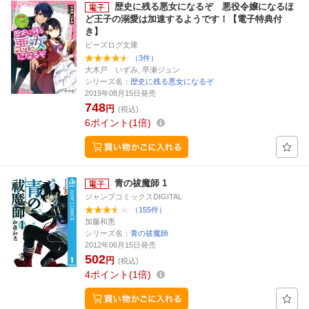
歴史に残る悪女になるぞ 悪役令嬢になるほ
ど王子の溺愛は加速するようです！【電子特典付
き】
ビーズログ文庫
（3件）
大木戸 いずみ, 早瀬ジュン
シリーズ名：
歴史に残る悪女になるぞ
2019年08月15日発売
748
円
(税込)
6
ポイント
1倍
青の祓魔師 1
ジャンプコミックスDIGITAL
（155件）
加藤和恵
シリーズ名：
青の祓魔師
2012年06月15日発売
502
円
(税込)
4
ポイント
1倍