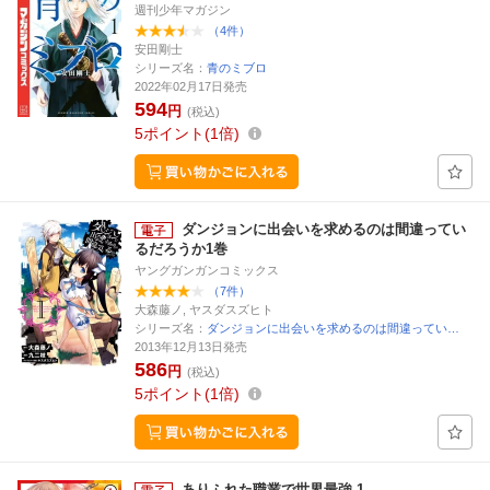
週刊少年マガジン
（4件）
安田剛士
シリーズ名：
青のミブロ
2022年02月17日発売
594
円
(税込)
5
ポイント
1倍
ダンジョンに出会いを求めるのは間違ってい
るだろうか1巻
ヤングガンガンコミックス
（7件）
大森藤ノ, ヤスダスズヒト
シリーズ名：
ダンジョンに出会いを求めるのは間違ってい…
2013年12月13日発売
586
円
(税込)
5
ポイント
1倍
ありふれた職業で世界最強 1