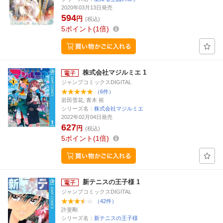
2020年03月13日発売
594
円
(税込)
5
ポイント
1倍
株式会社マジルミエ 1
ジャンプコミックスDIGITAL
（6件）
岩田雪花, 青木 裕
シリーズ名：
株式会社マジルミエ
2022年02月04日発売
627
円
(税込)
5
ポイント
1倍
新テニスの王子様 1
ジャンプコミックスDIGITAL
（42件）
許斐剛
シリーズ名：
新テニスの王子様