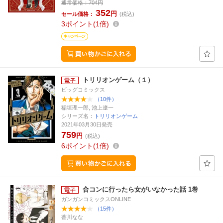
通常価格：
704円
352
円
セール価格：
(税込)
3
ポイント
1倍
トリリオンゲーム（１）
ビッグコミックス
（10件）
稲垣理一郎, 池上遼一
シリーズ名：
トリリオンゲーム
2021年03月30日発売
759
円
(税込)
6
ポイント
1倍
合コンに行ったら女がいなかった話 1巻
ガンガンコミックスONLINE
（15件）
蒼川なな