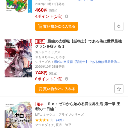
2012年10月12日発売
460
円
(税込)
4
ポイント
1倍
最凶の支援職【話術士】である俺は世界最強
クランを従える 1
ガルドコミックス
やもりちゃん, じゃき
シリーズ名：
最凶の支援職【話術士】である俺は世界最強…
2020年10月25日発売
748
円
(税込)
6
ポイント
1倍
Ｒｅ：ゼロから始める異世界生活 第一章 王
都の一日編 1
MFコミックス アライブシリーズ
（4件）
マツセダイチ, 長月 達平