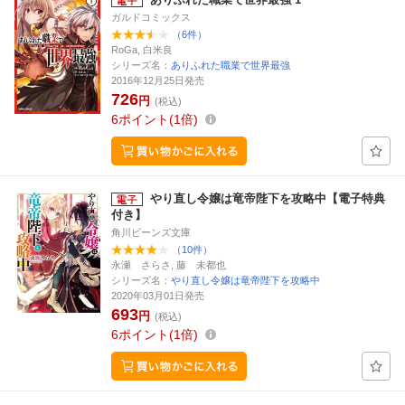
ガルドコミックス
（6件）
RoGa, 白米良
シリーズ名：
ありふれた職業で世界最強
2016年12月25日発売
726
円
(税込)
6
ポイント
1倍
やり直し令嬢は竜帝陛下を攻略中【電子特典
付き】
角川ビーンズ文庫
（10件）
永瀬 さらさ, 藤 未都也
シリーズ名：
やり直し令嬢は竜帝陛下を攻略中
2020年03月01日発売
693
円
(税込)
6
ポイント
1倍