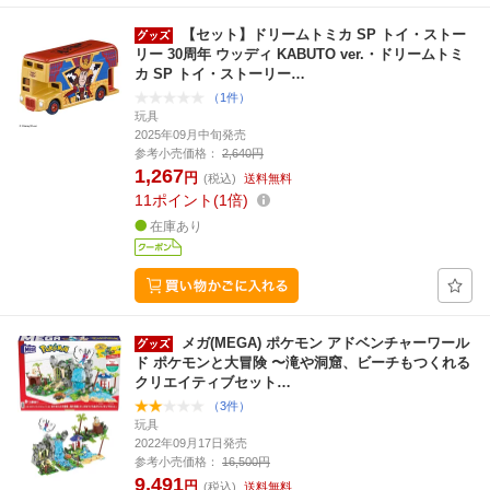
【セット】ドリームトミカ SP トイ・ストー
リー 30周年 ウッディ KABUTO ver.・ドリームトミ
カ SP トイ・ストーリー…
（1件）
玩具
2025年09月中旬発売
参考小売価格：
2,640円
1,267
円
(税込)
送料無料
11
ポイント
1倍
在庫あり
メガ(MEGA) ポケモン アドベンチャーワール
ド ポケモンと大冒険 〜滝や洞窟、ビーチもつくれる
クリエイティブセット…
（3件）
玩具
2022年09月17日発売
参考小売価格：
16,500円
9,491
円
(税込)
送料無料