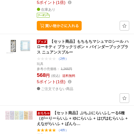
5
ポイント
1倍
在庫あり
【セット商品】もちもちマシュマロシール ハ
ローキティ ブラックリボン + バインダーブックプラ
ス ニュアンスブルー
（2件）
玩具
参考小売価格：
1,265円
568
円
(税込)
送料無料
5
ポイント
1倍
ご注文できない商品
【セット商品】ぷちぷにらいふしーる6種
（がーりーらいふ + ゆにらいふ + はぴはむらいふ +
えながらいふ + ぱんら…
（4件）