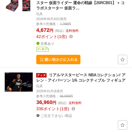
スター 仮面ライダー 運命の戦線【26RCB01】 + コ
ラボスターター 仮面ラ…
玩具
2026年06月20日発売
参考小売価格：
7,788円
4,672
円
(税込)
送料無料
42
ポイント
1倍
在庫あり
リアルマスターピース NBAコレクション/ ア
レン・アイバーソン 1/6 コレクティブル フィギュア
玩具
2025年01月頃発売
参考小売価格：
66,000円
36,960
円
(税込)
送料無料
336
ポイント
1倍
ご注文できない商品