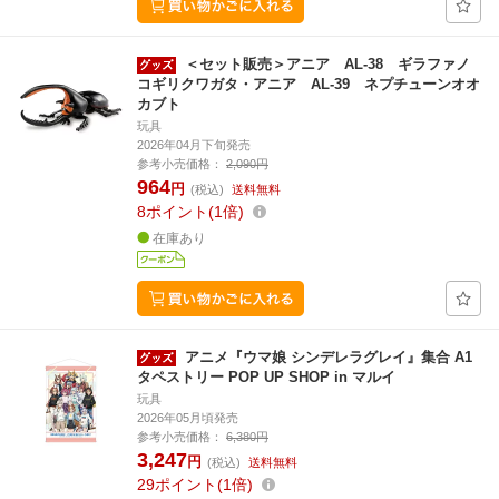
＜セット販売＞アニア AL-38 ギラファノ
コギリクワガタ・アニア AL-39 ネプチューンオオ
カブト
玩具
2026年04月下旬発売
参考小売価格：
2,090円
964
円
(税込)
送料無料
8
ポイント
1倍
在庫あり
アニメ『ウマ娘 シンデレラグレイ』集合 A1
タペストリー POP UP SHOP in マルイ
玩具
2026年05月頃発売
参考小売価格：
6,380円
3,247
円
(税込)
送料無料
29
ポイント
1倍