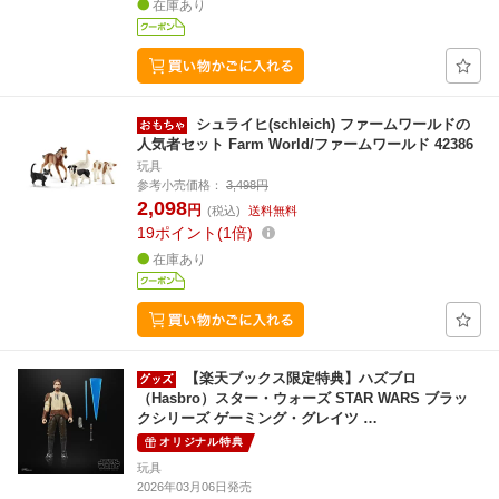
在庫あり
シュライヒ(schleich) ファームワールドの
人気者セット Farm World/ファームワールド 42386
玩具
参考小売価格：
3,498円
2,098
円
(税込)
送料無料
19
ポイント
1倍
在庫あり
【楽天ブックス限定特典】ハズブロ
（Hasbro）スター・ウォーズ STAR WARS ブラッ
クシリーズ ゲーミング・グレイツ …
オリジナル特典
玩具
2026年03月06日発売