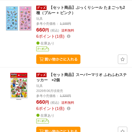
【セット商品】ぷっくりシール たまごっち2
種（ブルー + ピンク）
玩具
参考小売価格：
1,100円
660
円
(税込)
送料無料
6
ポイント
1倍
在庫あり
【セット商品】スーパーマリオ ふわふわステ
ッカー ×2個
玩具
2026年06月頃発売
参考小売価格：
1,320円
660
円
(税込)
送料無料
6
ポイント
1倍
在庫あり