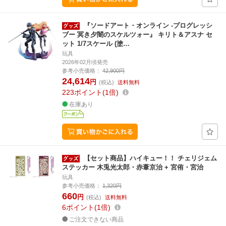
『ソードアート・オンライン -プログレッシ
ブー 冥き夕闇のスケルツォー』 キリト＆アスナ セ
ット 1/7スケール (塗…
玩具
2026年02月頃発売
参考小売価格：
42,900円
24,614
円
(税込)
送料無料
223
ポイント
1倍
在庫あり
【セット商品】ハイキュー！！ チェリジェム
ステッカー 木兎光太郎・赤葦京治 + 宮侑・宮治
玩具
参考小売価格：
1,320円
660
円
(税込)
送料無料
6
ポイント
1倍
ご注文できない商品