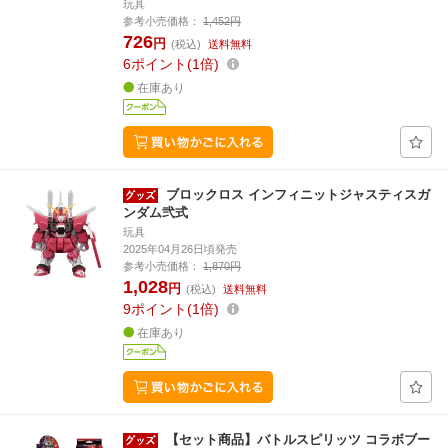
玩具
参考小売価格：
1,452円
726
円
(税込)
送料無料
6
ポイント
1倍
在庫あり
ブロックロス インフィニットジャスティスガ
ンダム弐式
玩具
2025年04月26日頃発売
参考小売価格：
1,870円
1,028
円
(税込)
送料無料
9
ポイント
1倍
在庫あり
【セット商品】バトルスピリッツ コラボブー