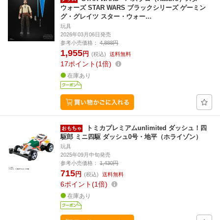
ウォーズ STAR WARS ブラックシリーズ ゲーミン
グ・グレイツ スター・ウォー…
玩具
2026年03月06日発売
参考小売価格：
4,888円
1,955
円
(税込)
送料無料
17
ポイント
1倍
在庫あり
トミカプレミアムunlimited ダッシュ！四
駆郎 ミニ四駆 ダッシュ0号・地平（ホライゾン）
玩具
2025年09月中旬発売
参考小売価格：
1,430円
715
円
(税込)
送料無料
6
ポイント
1倍
在庫あり