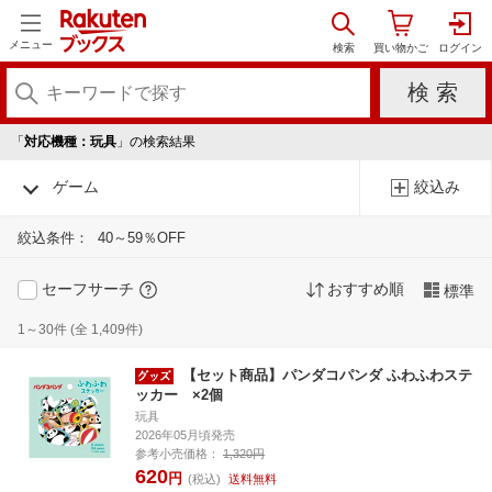
メニュー
「
対応機種：玩具
」の検索結果
ゲーム
絞込み
絞込条件：
40～59％OFF
セーフサーチ
おすすめ順
標準
1～30件 (全 1,409件)
【セット商品】パンダコパンダ ふわふわステ
ッカー ×2個
玩具
2026年05月頃発売
参考小売価格：
1,320円
620
円
(税込)
送料無料