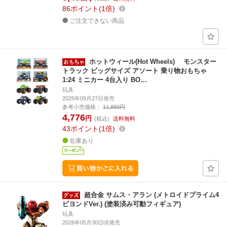
86
ポイント
1倍
ご注文できない商品
ホットウィール(Hot Wheels) モンスター
トラック ビッグサイズ アソート 乗り物おもちゃ
1:24 ミニカー 4台入り BO…
玩具
2025年09月27日発売
参考小売価格：
11,880円
4,776
円
(税込)
送料無料
43
ポイント
1倍
在庫あり
超合金 サムス・アラン (メトロイドプライム4
ビヨンドVer.) (塗装済み可動フィギュア)
玩具
2026年05月30日頃発売