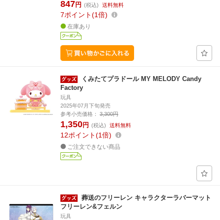
847
円
(税込)
送料無料
7
ポイント
1倍
在庫あり
くみたてプラドール MY MELODY Candy
Factory
玩具
2025年07月下旬発売
参考小売価格：
3,300円
1,350
円
(税込)
送料無料
12
ポイント
1倍
ご注文できない商品
葬送のフリーレン キャラクターラバーマット
フリーレン&フェルン
玩具