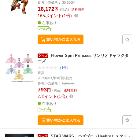
参考小売価格：
30,800円
18,172
円
(税込)
送料無料
165
ポイント
1倍
在庫あり
Flower Spin Princess サンリオキャラクタ
ーズ
（1件）
玩具
2025年03月08日頃発売
参考小売価格：
1,650円
793
円
(税込)
送料無料
7
ポイント
1倍
在庫あり
STAR WARS ハズブロ（Hasbro）スター・