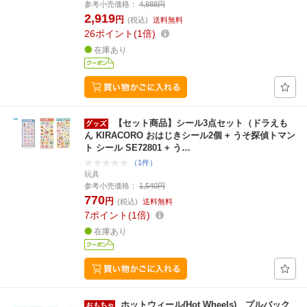
参考小売価格：
4,888円
2,919
円
(税込)
送料無料
26
ポイント
1倍
在庫あり
【セット商品】シール3点セット（ドラえも
ん KIRACORO おはじきシール2個 + うそ探偵トマン
ト シール SE72801 + う…
（1件）
玩具
参考小売価格：
1,540円
770
円
(税込)
送料無料
7
ポイント
1倍
在庫あり
ホットウィール(Hot Wheels) プルバック