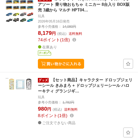
アソート 乗り物おもちゃ ミニカー 8台入り BOX販
売 3歳から マルチ HPT04…
玩具
2026年05月16日発売
参考小売価格：
14,080円
8,179
円
(税込)
送料無料
74
ポイント
1倍
在庫あり
【セット商品】キャラクター ドロップジェリ
ーシール きみまろ + ドロップジェリーシール ハロ
ーキティ グランジギ…
玩具
参考小売価格：
1,782円
980
円
(税込)
送料無料
8
ポイント
1倍
ご注文できない商品