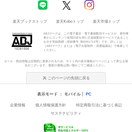
楽天ブックストップ
楽天Koboトップ
楽天市場トップ
ABJマークは、この電子書店・電子書籍配信サービスが、著作権
者からコンテンツ使用許諾を得た正規版配信サービスであること
を示す登録商標（登録番号 第6091713号）です。詳しくは
［ABJマーク］または［電子出版制作・流通協議会］で検索して
ください。
セール・商品情報は定期的に更新されるため、サイト内の表示価格がページによって異なる場
合がございます。最新の価格は買い物かごでご確認ください。
このページの先頭に戻る
表示モード
モバイル
PC
企業情報
個人情報保護方針
特定商取引法に基づく表記
サステナビリティ