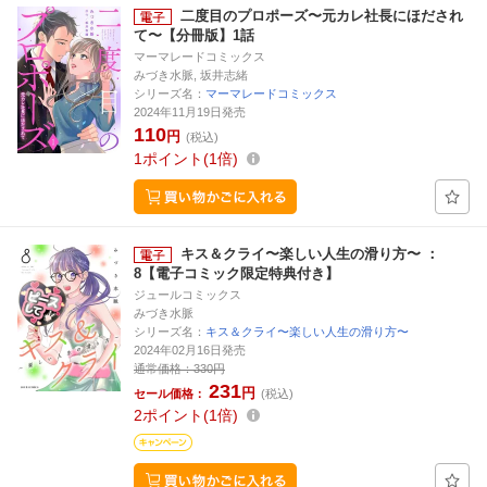
二度目のプロポーズ〜元カレ社長にほだされ
て〜【分冊版】1話
マーマレードコミックス
みづき水脈, 坂井志緒
シリーズ名：
マーマレードコミックス
2024年11月19日発売
110
円
(税込)
1
ポイント
1倍
キス＆クライ〜楽しい人生の滑り方〜 ：
8【電子コミック限定特典付き】
ジュールコミックス
みづき水脈
シリーズ名：
キス＆クライ〜楽しい人生の滑り方〜
2024年02月16日発売
通常価格：
330円
231
円
セール価格：
(税込)
2
ポイント
1倍