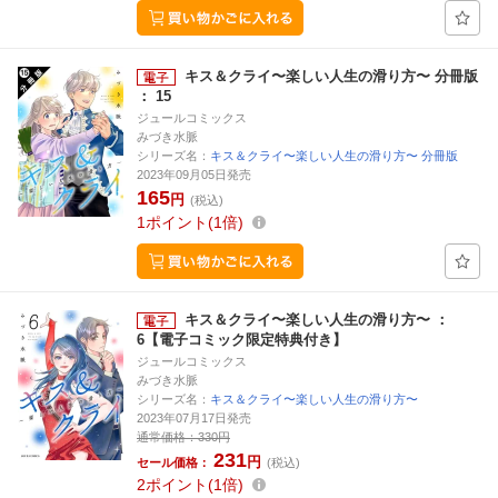
キス＆クライ〜楽しい人生の滑り方〜 分冊版
： 15
ジュールコミックス
みづき水脈
シリーズ名：
キス＆クライ〜楽しい人生の滑り方〜 分冊版
2023年09月05日発売
165
円
(税込)
1
ポイント
1倍
キス＆クライ〜楽しい人生の滑り方〜 ：
6【電子コミック限定特典付き】
ジュールコミックス
みづき水脈
シリーズ名：
キス＆クライ〜楽しい人生の滑り方〜
2023年07月17日発売
通常価格：
330円
231
円
セール価格：
(税込)
2
ポイント
1倍