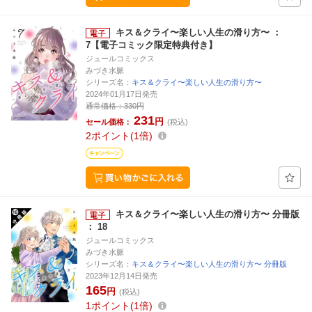
キス＆クライ〜楽しい人生の滑り方〜 ：
7【電子コミック限定特典付き】
ジュールコミックス
みづき水脈
シリーズ名：
キス＆クライ〜楽しい人生の滑り方〜
2024年01月17日発売
通常価格：
330円
231
円
セール価格：
(税込)
2
ポイント
1倍
キス＆クライ〜楽しい人生の滑り方〜 分冊版
： 18
ジュールコミックス
みづき水脈
シリーズ名：
キス＆クライ〜楽しい人生の滑り方〜 分冊版
2023年12月14日発売
165
円
(税込)
1
ポイント
1倍