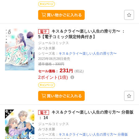
キス＆クライ〜楽しい人生の滑り方〜 ：
5【電子コミック限定特典付き】
ジュールコミックス
みづき水脈
シリーズ名：
キス＆クライ〜楽しい人生の滑り方〜
2023年06月28日発売
通常価格：
330円
231
円
セール価格：
(税込)
2
ポイント
1倍
キス＆クライ〜楽しい人生の滑り方〜 分冊版
： 14
ジュールコミックス
みづき水脈
シリーズ名：
キス＆クライ〜楽しい人生の滑り方〜 分冊版