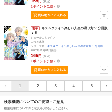
165
円
(税込)
1
ポイント
1倍
キス＆クライ〜楽しい人生の滑り方〜 分冊版
： 6
ジュールコミックス
みづき水脈
シリーズ名：
キス＆クライ〜楽しい人生の滑り方〜 分冊版
2022年12月01日発売
165
円
(税込)
1
ポイント
1倍
1
2
3
4
5
検索機能についてのご要望・ご意見
検索結果についてのご意見をお聞かせください。