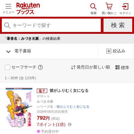
メニュー
「
著者名：みづき水脈
」の検索結果
電子書籍
絞込み
セーフサーチ
発売日が新しい順
標準
1～30件 (全 123件)
彼がふりむく女になる
デザート
みづき水脈
シリーズ名：
彼がふりむく女になる
2026年08月25日発売
792
円
(税込)
7
ポイント
1倍
予約受付中