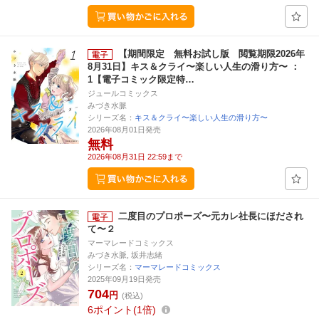
【期間限定 無料お試し版 閲覧期限2026年
8月31日】キス＆クライ〜楽しい人生の滑り方〜 ：
1【電子コミック限定特…
ジュールコミックス
みづき水脈
シリーズ名：
キス＆クライ〜楽しい人生の滑り方〜
2026年08月01日発売
無料
2026年08月31日 22:59まで
二度目のプロポーズ〜元カレ社長にほだされ
て〜２
マーマレードコミックス
みづき水脈, 坂井志緒
シリーズ名：
マーマレードコミックス
2025年09月19日発売
704
円
(税込)
6
ポイント
1倍