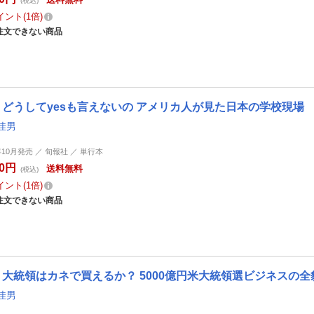
(税込)
イント
1倍
注文できない商品
どうしてyesも言えないの アメリカ人が見た日本の学校現場
佳男
年10月発売 ／ 旬報社 ／ 単行本
60円
送料無料
(税込)
イント
1倍
注文できない商品
大統領はカネで買えるか？ 5000億円米大統領選ビジネスの全
佳男