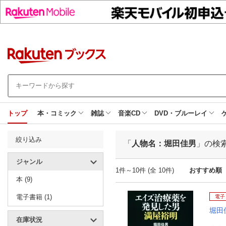
トップ
本・コミック
雑誌
音楽CD
DVD・ブルーレイ
絞り込み
「
人物名：堀田佳男
」の検
ジャンル
1件～10件 (全 10件)
おすすめ順
本 (9)
電子書籍 (1)
電子
堀田
在庫状況