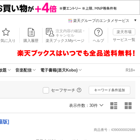
楽天グループのエンタメサービス
本/ゲーム/CD/DVD
注文内容の確認・
楽天市場
キャンセル
楽天ブックス
サービス一覧
お気に入り
購入履歴
楽天ブックスMyページ
ヘルプ
電子書籍
楽天Kobo
雑誌読み放題
楽天マガジン
放題
音楽配信
電子書籍(楽天Kobo)
R18+
音楽配信
楽天ミュージック
動画配信
セーフサーチ
キーワード条件追加
楽天TV
動画配信ガイド
表示件数：
30件
Rakuten PLAY
無料テレビ
版]
Rチャンネル
商品番号：4390000002688
チケット