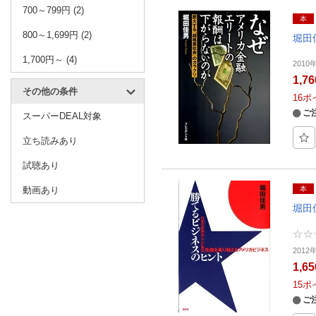
700～799円 (2)
本
800～1,699円 (2)
堀田
1,700円～ (4)
201
1,7
その他の条件
16
ポ
ご
スーパーDEAL対象
立ち読みあり
試聴あり
動画あり
本
堀田
2012
1,6
15
ポ
ご