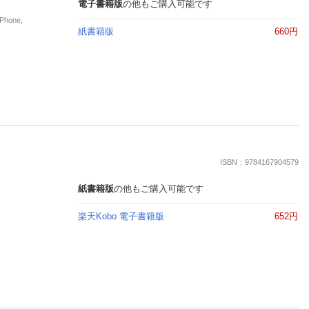
楽天チケット
電子書籍版
の他もご購入可能です
エンタメニュース
hone,
紙書籍版
660円
推し楽
ISBN：9784167904579
紙書籍版
の他もご購入可能です
楽天Kobo 電子書籍版
652円