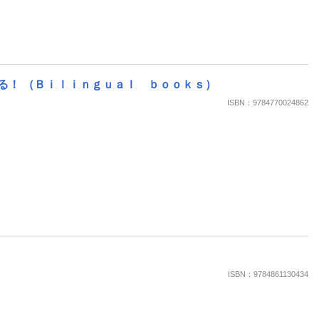
る！ （Ｂｉｌｉｎｇｕａｌ ｂｏｏｋｓ）
ISBN：9784770024862
ISBN：9784861130434