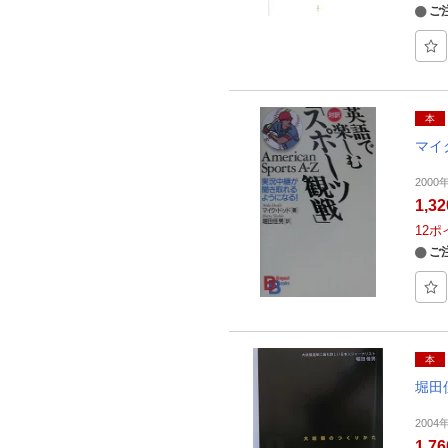
ご
本
マイ
200
1,3
12
ポ
ご
本
堀田
200
1,7