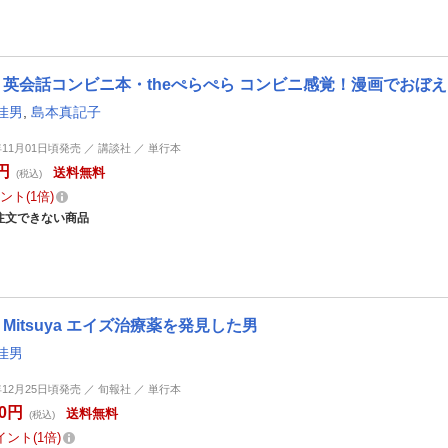
英会話コンビニ本・theぺらぺら コンビニ感覚！漫画でおぼえ
佳男
,
島本真記子
年11月01日頃発売 ／ 講談社 ／ 単行本
円
送料無料
(税込)
ント
1倍
注文できない商品
Mitsuya エイズ治療薬を発見した男
佳男
年12月25日頃発売 ／ 旬報社 ／ 単行本
80円
送料無料
(税込)
イント
1倍