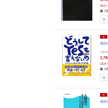
16
ポ
ご
本
堀田
1997
1,7
16
ポ
ご
本
堀田