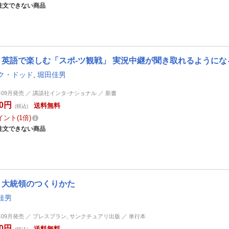
注文できない商品
英語で楽しむ「スポ-ツ観戦」 実況中継が聞き取れるようにな
ク・ドッド
,
堀田佳男
0年09月発売 ／ 講談社インタ-ナショナル ／ 新書
20円
送料無料
(税込)
イント
1倍
注文できない商品
大統領のつくりかた
佳男
4年09月発売 ／ プレスプラン, サンクチュアリ出版 ／ 単行本
60円
送料無料