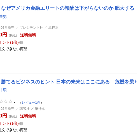
なぜアメリカ金融エリートの報酬は下がらないのか 肥大する
佳男
0年05月発売 ／ プレジデント社 ／ 単行本
60円
送料無料
(税込)
イント
1倍
注文できない商品
勝てるビジネスのヒント 日本の未来はここにある 危機を乗
佳男
-
（
レビュー1件
）
年02月発売 ／ 講談社 ／ 単行本
50円
送料無料
(税込)
イント
1倍
注文できない商品