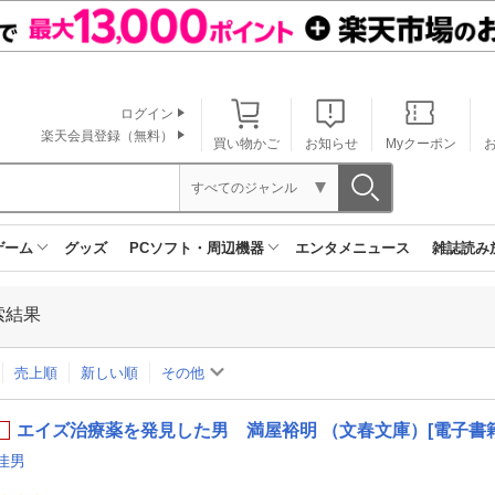
ログイン
楽天会員登録（無料）
買い物かご
お知らせ
Myクーポン
すべてのジャンル
ゲーム
グッズ
PCソフト・周辺機器
エンタメニュース
雑誌読み
索結果
売上順
新しい順
その他
エイズ治療薬を発見した男 満屋裕明 （文春文庫）[電子書籍
佳男