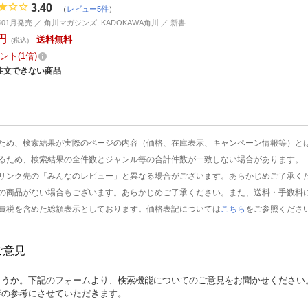
3.40
（
レビュー5件
）
年01月発売 ／ 角川マガジンズ, KADOKAWA角川 ／ 新書
円
送料無料
(税込)
ント
1倍
注文できない商品
ため、検索結果が実際のページの内容（価格、在庫表示、キャンペーン情報等）と
るため、検索結果の全件数とジャンル毎の合計件数が一致しない場合があります。
リンク先の「みんなのレビュー」と異なる場合がございます。あらかじめご了承く
の商品がない場合もございます。あらかじめご了承ください。また、送料・手数料
費税を含めた総額表示としております。価格表記については
こちら
をご参照くださ
ご意見
ょうか。下記のフォームより、検索機能についてのご意見をお聞かせください
善の参考にさせていただきます。