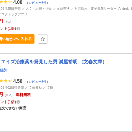
4.00
（
レビュー5件
）
年09月25日発売 ／ 人文・思想・社会 ／ 文藝春秋 ／ 対応端末：電子書籍リーダー, Android, iP
d, デスクトップアプリ
円
(税込)
ント
1倍
エイズ治療薬を発見した男 満屋裕明 （文春文庫）
 佳男
4.50
（
レビュー5件
）
年09月02日頃発売 ／ 文藝春秋 ／ 文庫
円
送料無料
(税込)
ント
1倍
注文できない商品