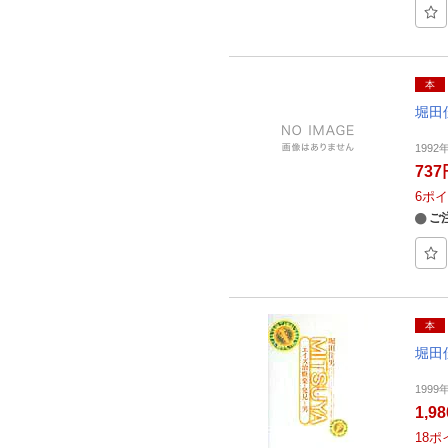
本
堀田
1992
737
6
ポイ
ご
本
堀田
1999
1,9
18
ポ