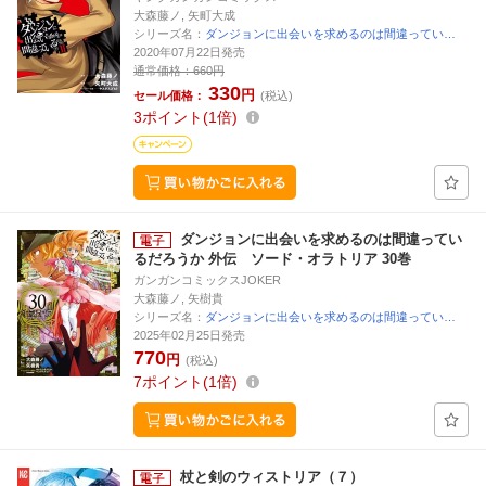
大森藤ノ, 矢町大成
シリーズ名：
ダンジョンに出会いを求めるのは間違ってい…
2020年07月22日発売
通常価格：
660円
330
円
セール価格：
(税込)
3
ポイント
1倍
ダンジョンに出会いを求めるのは間違ってい
るだろうか 外伝 ソード・オラトリア 30巻
ガンガンコミックスJOKER
大森藤ノ, 矢樹貴
シリーズ名：
ダンジョンに出会いを求めるのは間違ってい…
2025年02月25日発売
770
円
(税込)
7
ポイント
1倍
杖と剣のウィストリア（７）