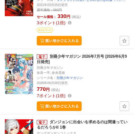
2021年03月25日発売
通常価格：
660円
330
円
セール価格：
(税込)
3
ポイント
1倍
別冊少年マガジン 2026年7月号 [2026年6月9
日発売]
別冊少年マガジン
奈良一平, 奈央晃徳
シリーズ名：
別冊少年マガジン
2026年06月09日発売
770
円
(税込)
7
ポイント
1倍
ダンジョンに出会いを求めるのは間違ってい
るだろうかII 1巻
ヤングガンガンコミックス