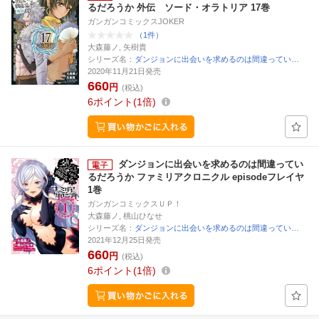
るだろうか 外伝 ソード・オラトリア 17巻
ガンガンコミックスJOKER
（1件）
大森藤ノ, 矢樹貴
シリーズ名：
ダンジョンに出会いを求めるのは間違ってい…
2020年11月21日発売
660
円
(税込)
6
ポイント
1倍
ダンジョンに出会いを求めるのは間違ってい
るだろうか ファミリアクロニクル episodeフレイヤ
1巻
ガンガンコミックスＵＰ！
大森藤ノ, 桃山ひなせ
シリーズ名：
ダンジョンに出会いを求めるのは間違ってい…
2021年12月25日発売
660
円
(税込)
6
ポイント
1倍