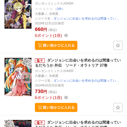
ガンガンコミックスJOKER
（2件）
大森藤ノ, 矢樹貴
シリーズ名：
ダンジョンに出会いを求めるのは間違ってい…
2019年12月12日発売
660
円
(税込)
6
ポイント
1倍
ダンジョンに出会いを求めるのは間違ってい
るだろうか 外伝 ソード・オラトリア 27巻
ガンガンコミックスJOKER
大森藤ノ, 矢樹貴
シリーズ名：
ダンジョンに出会いを求めるのは間違ってい…
2024年03月22日発売
730
円
(税込)
6
ポイント
1倍
ダンジョンに出会いを求めるのは間違ってい