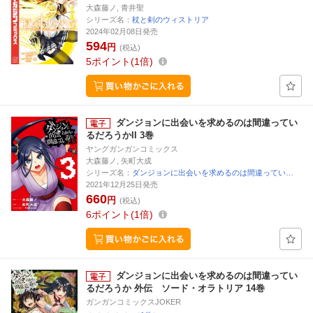
大森藤ノ, 青井聖
シリーズ名：
杖と剣のウィストリア
2024年02月08日発売
594
円
(税込)
5
ポイント
1倍
ダンジョンに出会いを求めるのは間違ってい
るだろうかII 3巻
ヤングガンガンコミックス
大森藤ノ, 矢町大成
シリーズ名：
ダンジョンに出会いを求めるのは間違ってい…
2021年12月25日発売
660
円
(税込)
6
ポイント
1倍
ダンジョンに出会いを求めるのは間違ってい
るだろうか 外伝 ソード・オラトリア 14巻
ガンガンコミックスJOKER