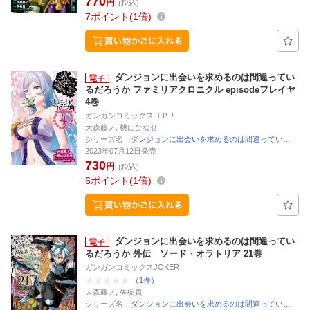
770
円
(税込)
7
ポイント
1倍
ダンジョンに出会いを求めるのは間違ってい
るだろうか ファミリアクロニクル episodeフレイヤ
4巻
ガンガンコミックスＵＰ！
大森藤ノ, 桃山ひなせ
シリーズ名：
ダンジョンに出会いを求めるのは間違ってい…
2023年07月12日発売
730
円
(税込)
6
ポイント
1倍
ダンジョンに出会いを求めるのは間違ってい
るだろうか 外伝 ソード・オラトリア 21巻
ガンガンコミックスJOKER
（1件）
大森藤ノ, 矢樹貴
シリーズ名：
ダンジョンに出会いを求めるのは間違ってい…