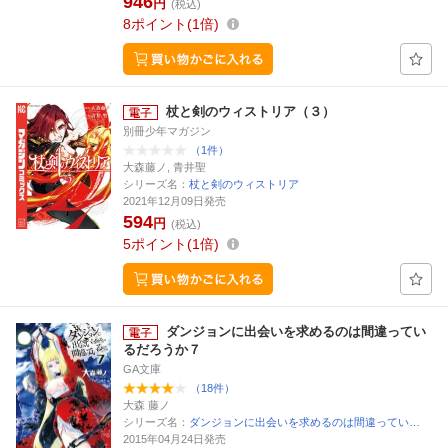
946
円
(税込)
8
ポイント
1倍
杖と剣のウィストリア（３）
別冊少年マガジン
（1件）
大森藤ノ, 青井聖
シリーズ名：
杖と剣のウィストリア
2021年12月09日発売
594
円
(税込)
5
ポイント
1倍
ダンジョンに出会いを求めるのは間違ってい
るだろうか７
GA文庫
（18件）
大森 藤ノ
シリーズ名：
ダンジョンに出会いを求めるのは間違ってい…
2015年04月24日発売