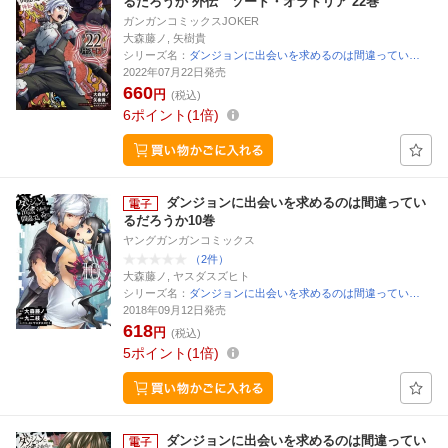
るだろうか 外伝 ソード・オラトリア 22巻
ガンガンコミックスJOKER
大森藤ノ, 矢樹貴
シリーズ名：
ダンジョンに出会いを求めるのは間違ってい…
2022年07月22日発売
660
円
(税込)
6
ポイント
1倍
ダンジョンに出会いを求めるのは間違ってい
るだろうか10巻
ヤングガンガンコミックス
（2件）
大森藤ノ, ヤスダスズヒト
シリーズ名：
ダンジョンに出会いを求めるのは間違ってい…
2018年09月12日発売
618
円
(税込)
5
ポイント
1倍
ダンジョンに出会いを求めるのは間違ってい