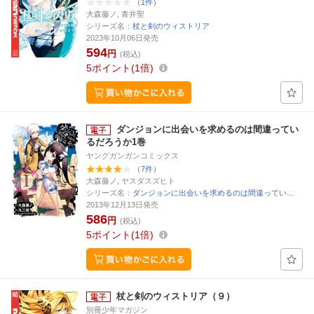
（1件）
大森藤ノ, 青井聖
シリーズ名：
杖と剣のウィストリア
2023年10月06日発売
594
円
(税込)
5
ポイント
1倍
ダンジョンに出会いを求めるのは間違ってい
るだろうか1巻
ヤングガンガンコミックス
（7件）
大森藤ノ, ヤスダスズヒト
シリーズ名：
ダンジョンに出会いを求めるのは間違ってい…
2013年12月13日発売
586
円
(税込)
5
ポイント
1倍
杖と剣のウィストリア（９）
別冊少年マガジン