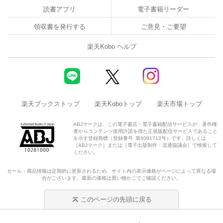
読書アプリ
電子書籍リーダー
領収書を発行する
ご意見・ご要望
楽天Kobo ヘルプ
楽天ブックストップ
楽天Koboトップ
楽天市場トップ
ABJマークは、この電子書店・電子書籍配信サービスが、著作権
者からコンテンツ使用許諾を得た正規版配信サービスであること
を示す登録商標（登録番号 第6091713号）です。詳しくは
［ABJマーク］または［電子出版制作・流通協議会］で検索して
ください。
セール・商品情報は定期的に更新されるため、サイト内の表示価格がページによって異なる場
合がございます。最新の価格は買い物かごでご確認ください。
このページの先頭に戻る