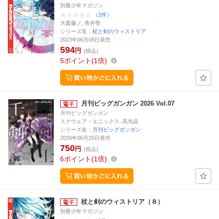
別冊少年マガジン
（2件）
大森藤ノ, 青井聖
シリーズ名：
杖と剣のウィストリア
2023年06月08日発売
594
円
(税込)
5
ポイント
1倍
月刊ビッグガンガン 2026 Vol.07
月刊ビッグガンガン
スクウェア・エニックス, 高光晶
シリーズ名：
月刊ビッグガンガン
2026年06月25日発売
750
円
(税込)
6
ポイント
1倍
杖と剣のウィストリア（８）
別冊少年マガジン