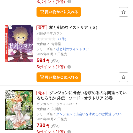
8
ポイント
1倍
杖と剣のウィストリア（５）
別冊少年マガジン
（1件）
大森藤ノ, 青井聖
シリーズ名：
杖と剣のウィストリア
2022年09月09日発売
594
円
(税込)
5
ポイント
1倍
ダンジョンに出会いを求めるのは間違ってい
るだろうか 外伝 ソード・オラトリア 23巻
ガンガンコミックスJOKER
大森藤ノ, 矢樹貴
シリーズ名：
ダンジョンに出会いを求めるのは間違ってい…
2023年01月25日発売
730
円
(税込)
6
ポイント
1倍