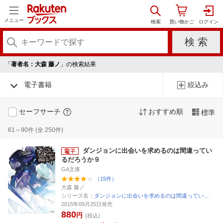
メニュー
「
著者名：大森 藤ノ
」の検索結果
電子書籍
絞込み
セーフサーチ
おすすめ順
標準
61～90件 (全 250件)
ダンジョンに出会いを求めるのは間違ってい
るだろうか９
GA文庫
（15件）
大森 藤ノ
シリーズ名：
ダンジョンに出会いを求めるのは間違ってい…
2015年09月25日発売
880
円
(税込)