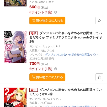
2022年03月22日発売
660
円
(税込)
6
ポイント
1倍
ダンジョンに出会いを求めるのは間違ってい
るだろうか ファミリアクロニクル episodeフレイヤ
3巻
ガンガンコミックスＵＰ！
大森藤ノ, 桃山ひなせ
シリーズ名：
ダンジョンに出会いを求めるのは間違ってい…
2023年01月25日発売
730
円
(税込)
6
ポイント
1倍
ダンジョンに出会いを求めるのは間違ってい
るだろうかII 2巻
ヤングガンガンコミックス
大森藤ノ, 矢町大成
シリーズ名：
ダンジョンに出会いを求めるのは間違ってい…