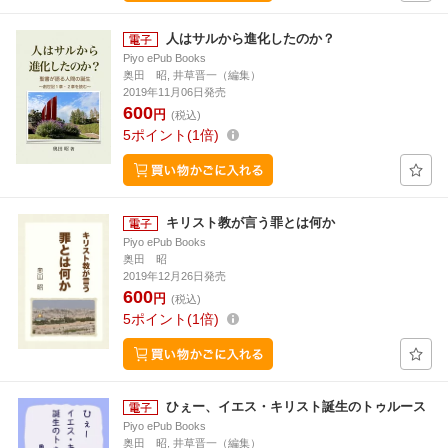
人はサルから進化したのか？
Piyo ePub Books
奥田 昭, 井草晋一（編集）
2019年11月06日発売
600
円
(税込)
5
ポイント
1倍
キリスト教が言う罪とは何か
Piyo ePub Books
奥田 昭
2019年12月26日発売
600
円
(税込)
5
ポイント
1倍
ひぇー、イエス・キリスト誕生のトゥルース
Piyo ePub Books
奥田 昭, 井草晋一（編集）