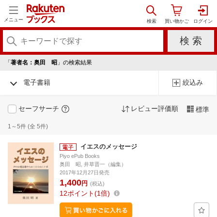
メニュー
「
著者名：奥田 昭
」の検索結果
電子書籍
絞込み
セーフサーチ
レビュー評価順
標準
1～5件 (全 5件)
イエスのメッセージ
Piyo ePub Books
奥田 昭, 井草晋一（編集）
2017年12月27日発売
1,400
円
(税込)
12
ポイント
1倍