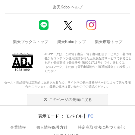
楽天Kobo ヘルプ
楽天ブックストップ
楽天Koboトップ
楽天市場トップ
ABJマークは、この電子書店・電子書籍配信サービスが、著作権
者からコンテンツ使用許諾を得た正規版配信サービスであること
を示す登録商標（登録番号 第6091713号）です。詳しくは
［ABJマーク］または［電子出版制作・流通協議会］で検索して
ください。
セール・商品情報は定期的に更新されるため、サイト内の表示価格がページによって異なる場
合がございます。最新の価格は買い物かごでご確認ください。
このページの先頭に戻る
表示モード
モバイル
PC
企業情報
個人情報保護方針
特定商取引法に基づく表記