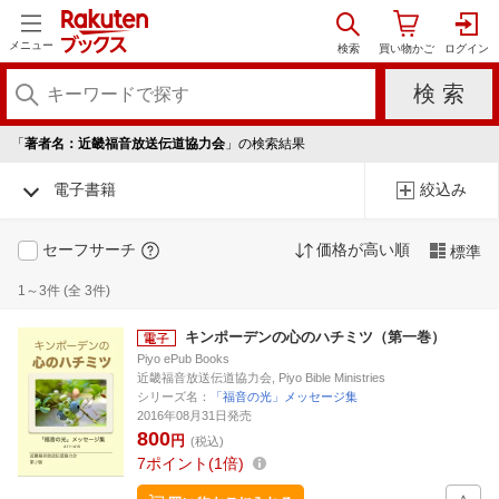
メニュー
「
著者名：近畿福音放送伝道協力会
」の検索結果
電子書籍
絞込み
セーフサーチ
価格が高い順
標準
1～3件 (全 3件)
キンポーデンの心のハチミツ（第一巻）
Piyo ePub Books
近畿福音放送伝道協力会, Piyo Bible Ministries
シリーズ名：
「福音の光」メッセージ集
2016年08月31日発売
800
円
(税込)
7
ポイント
1倍