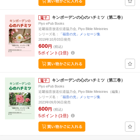
キンポーデンの心のハチミツ（第二巻）
Piyo ePub Books
近畿福音放送伝道協力会, Piyo Bible Ministries
シリーズ名：
「福音の光」メッセージ集
2019年10月03日発売
600
円
(税込)
5
ポイント
1倍
キンポーデンの心のハチミツ（第三巻）
Piyo ePub Books
近畿福音放送伝道協力会, Piyo Bible Ministries（編集）
シリーズ名：
「福音の光」メッセージ集
2023年09月06日発売
600
円
(税込)
5
ポイント
1倍