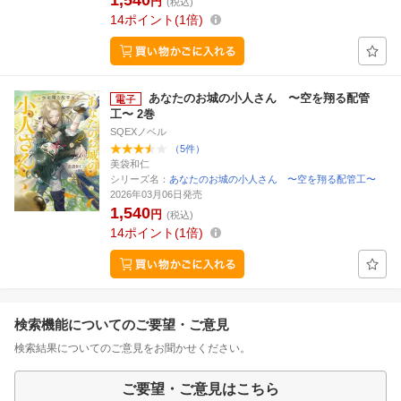
1,540
円
(税込)
14
ポイント
1倍
あなたのお城の小人さん 〜空を翔る配管
工〜 2巻
SQEXノベル
（5件）
美袋和仁
シリーズ名：
あなたのお城の小人さん 〜空を翔る配管工〜
2026年03月06日発売
1,540
円
(税込)
14
ポイント
1倍
検索機能についてのご要望・ご意見
検索結果についてのご意見をお聞かせください。
ご要望・ご意見はこちら