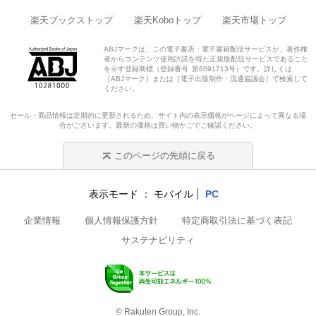
楽天ブックストップ
楽天Koboトップ
楽天市場トップ
ABJマークは、この電子書店・電子書籍配信サービスが、著作権
者からコンテンツ使用許諾を得た正規版配信サービスであること
を示す登録商標（登録番号 第6091713号）です。詳しくは
［ABJマーク］または［電子出版制作・流通協議会］で検索して
ください。
セール・商品情報は定期的に更新されるため、サイト内の表示価格がページによって異なる場
合がございます。最新の価格は買い物かごでご確認ください。
このページの先頭に戻る
表示モード
モバイル
PC
企業情報
個人情報保護方針
特定商取引法に基づく表記
サステナビリティ
© Rakuten Group, Inc.