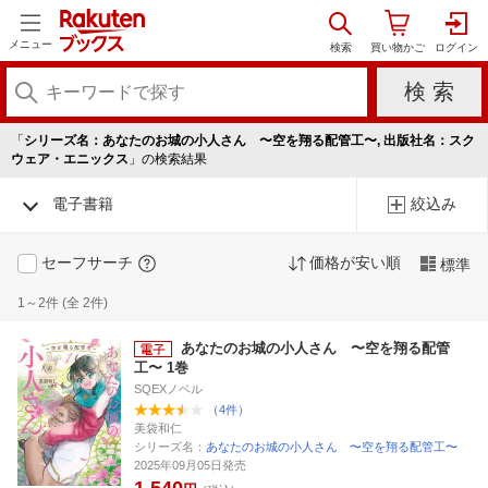
メニュー
「
シリーズ名：あなたのお城の小人さん 〜空を翔る配管工〜, 出版社名：スク
ウェア・エニックス
」の検索結果
電子書籍
絞込み
セーフサーチ
価格が安い順
標準
1～2件 (全 2件)
あなたのお城の小人さん 〜空を翔る配管
工〜 1巻
SQEXノベル
（4件）
美袋和仁
シリーズ名：
あなたのお城の小人さん 〜空を翔る配管工〜
2025年09月05日発売