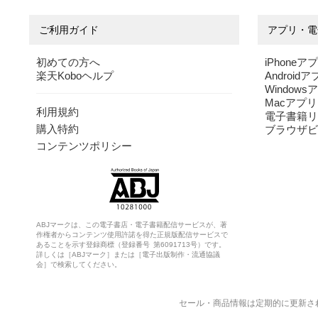
ご利用ガイド
アプリ・電
初めての方へ
iPhoneア
楽天Koboヘルプ
Android
Windows
Macアプリ
利用規約
電子書籍リ
購入特約
ブラウザビ
コンテンツポリシー
ABJマークは、この電子書店・電子書籍配信サービスが、著
作権者からコンテンツ使用許諾を得た正規版配信サービスで
あることを示す登録商標（登録番号 第6091713号）です。
詳しくは［ABJマーク］または［電子出版制作・流通協議
会］で検索してください。
セール・商品情報は定期的に更新さ