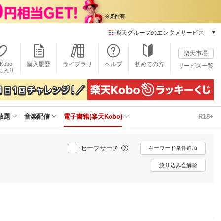
楽天グループのエンタメサービス
電子書籍
楽天市場
楽天Kobo
Kobo
購入履歴
ライブラリ
ヘルプ
初めての方
サービス一覧
本/ゲーム/CD/DVD
に入り
楽天ブックス
雑誌読み放題
楽天マガジン
放題
音楽配信
電子書籍(楽天Kobo)
R18+
音楽配信
楽天ミュージック
動画配信
セーフサーチ
キーワード条件追加
楽天TV
動画配信ガイド
絞り込み全解除
Rakuten PLAY
無料テレビ
Rチャンネル
チケット