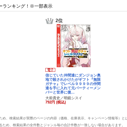
ーランキング！※一部表示
2位
信じていた仲間達にダンジョン奥
地で殺されかけたがギフト『無限
ガチャ』でレベル９９９９の仲間
達を手に入れて元パーティーメン
バーと世界に復...
大前貴史／明鏡シスイ
792円 (税込)
ため、検索結果が実際のページの内容（価格、在庫表示、キャンペーン情報等）と
るため、検索結果の全件数とジャンル毎の合計件数が一致しない場合があります。