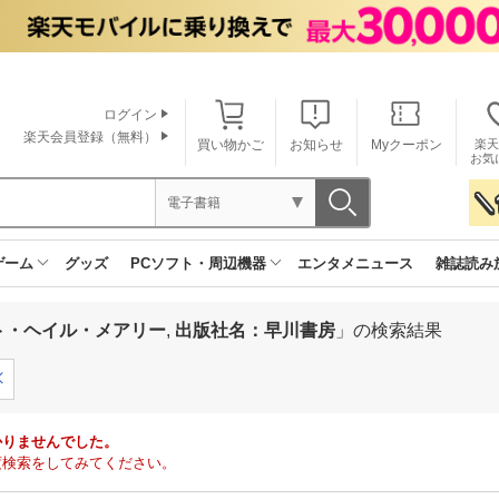
ログイン
楽天会員登録（無料）
買い物かご
お知らせ
Myクーポン
楽天
お気
電子書籍
ゲーム
グッズ
PCソフト・周辺機器
エンタメニュース
雑誌読み
ト・ヘイル・メアリー
,
出版社名：早川書房
」の検索結果
かりませんでした。
度検索をしてみてください。