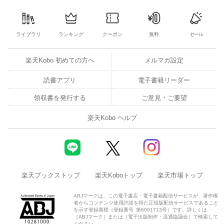
ライブラリ
ランキング
クーポン
無料
セール
楽天Kobo 初めての方へ
メルマガ設定
読書アプリ
電子書籍リーダー
領収書を発行する
ご意見・ご要望
楽天Kobo ヘルプ
楽天ブックストップ
楽天Koboトップ
楽天市場トップ
ABJマークは、この電子書店・電子書籍配信サービスが、著作権
者からコンテンツ使用許諾を得た正規版配信サービスであること
を示す登録商標（登録番号 第6091713号）です。詳しくは
［ABJマーク］または［電子出版制作・流通協議会］で検索して
ください。