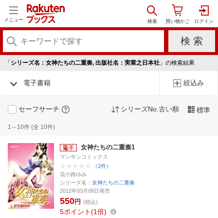
メニュー
「
シリーズ名：女神たちの二重奏, 出版社名：実業之日本社
」の検索結果
電子書籍
絞込み
セーフサーチ
シリーズNo.古い順
標準
1～10件 (全 10件)
女神たちの二重奏1
マンサンコミックス
（2件）
花小路ゆみ
シリーズ名：
女神たちの二重奏
2012年03月08日発売
550
円
(税込)
5
ポイント
1倍