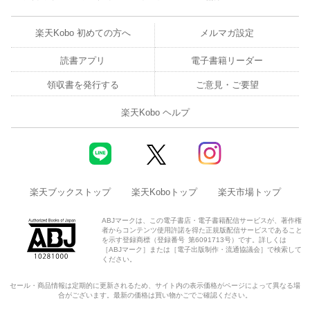
楽天Kobo 初めての方へ
メルマガ設定
読書アプリ
電子書籍リーダー
領収書を発行する
ご意見・ご要望
楽天Kobo ヘルプ
楽天ブックストップ
楽天Koboトップ
楽天市場トップ
ABJマークは、この電子書店・電子書籍配信サービスが、著作権
者からコンテンツ使用許諾を得た正規版配信サービスであること
を示す登録商標（登録番号 第6091713号）です。詳しくは
［ABJマーク］または［電子出版制作・流通協議会］で検索して
ください。
セール・商品情報は定期的に更新されるため、サイト内の表示価格がページによって異なる場
合がございます。最新の価格は買い物かごでご確認ください。