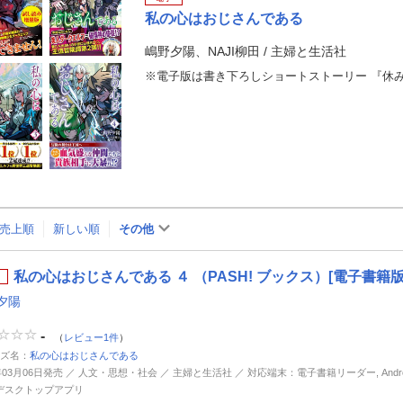
私の心はおじさんである
嶋野夕陽、NAJI柳田
/
主婦と生活社
売上順
新しい順
その他
私の心はおじさんである ４ （PASH! ブックス）[電子書籍版
夕陽
-
（
レビュー1件
）
ズ名：
私の心はおじさんである
年03月06日発売 ／ 人文・思想・社会 ／ 主婦と生活社 ／ 対応端末：電子書籍リーダー, Android, 
d, デスクトップアプリ