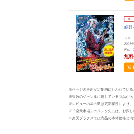
電子
嶋野
シリー
2026
iPa
無料
※ページの更新が定期的に行われている
※複数のジャンルに属している商品があ
※レビューの星の数は更新状況により、
※「楽天市場」のリンク先には、お探し
※楽天ブックスでは商品の本体価格と消