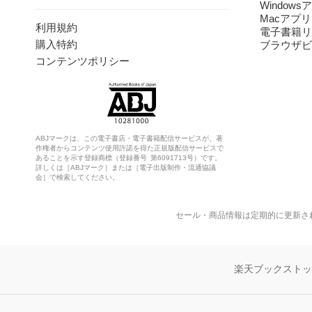
Windows
Macアプリ
利用規約
電子書籍リ
購入特約
ブラウザビ
コンテンツポリシー
ABJマークは、この電子書店・電子書籍配信サービスが、著
作権者からコンテンツ使用許諾を得た正規版配信サービスで
あることを示す登録商標（登録番号 第6091713号）です。
詳しくは［ABJマーク］または［電子出版制作・流通協議
会］で検索してください。
セール・商品情報は定期的に更新さ
楽天ブックスト