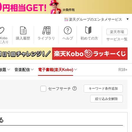
楽天グループのエンタメサービス
電子書籍
楽天市場
楽天Kobo
Kobo
購入履歴
ライブラリ
ヘルプ
初めての方
サービス一覧
本/ゲーム/CD/DVD
に入り
楽天ブックス
雑誌読み放題
楽天マガジン
放題
音楽配信
電子書籍(楽天Kobo)
R18+
音楽配信
楽天ミュージック
動画配信
セーフサーチ
キーワード条件追加
楽天TV
動画配信ガイド
絞り込み全解除
Rakuten PLAY
無料テレビ
Rチャンネル
る
チケット