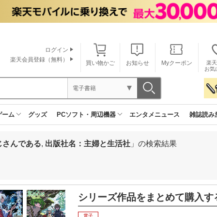
ログイン
楽天会員登録（無料）
買い物かご
お知らせ
Myクーポン
楽天
お気
電子書籍
ゲーム
グッズ
PCソフト・周辺機器
エンタメニュース
雑誌読み
じさんである
,
出版社名：主婦と生活社
」の検索結果
シリーズ作品をまとめて購入す
電子