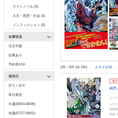
ライトノベル (5)
人文・思想・社会 (5)
ノンフィクション (5)
在庫状況
注文可能
在庫あり
予約受付中
1件～5件 (全 5件)
おすすめ順
発売日
電子
新刊 / 新作
嶋野
本日発売
今週(08/03-08/08)
シリー
2026
先週(07/27-08/02)
iPa