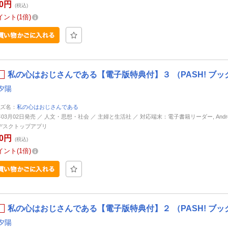
40円
(税込)
イント
1倍
私の心はおじさんである【電子版特典付】３ （PASH! ブッ
夕陽
ズ名：
私の心はおじさんである
年03月02日発売 ／ 人文・思想・社会 ／ 主婦と生活社 ／ 対応端末：電子書籍リーダー, Android, 
d, デスクトップアプリ
40円
(税込)
イント
1倍
私の心はおじさんである【電子版特典付】２ （PASH! ブッ
夕陽