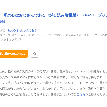
私の心はおじさんである〈試し読み増量版〉 （PASH! ブッ
夕陽
ズ名：
私の心はおじさんである
年03月02日発売 ／ 人文・思想・社会 ／ 主婦と生活社 ／ 対応端末：電子書籍リーダー, Android, 
d, デスクトップアプリ
ため、検索結果が実際のページの内容（価格、在庫表示、キャンペーン情報等）と
るため、検索結果の全件数とジャンル毎の合計件数が一致しない場合があります。
リンク先の「みんなのレビュー」と異なる場合がございます。あらかじめご了承く
の商品がない場合もございます。あらかじめご了承ください。また、送料・手数料
費税を含めた総額表示としております。価格表記については
こちら
をご参照くださ