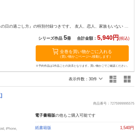
楽天チケット
エンタメニュース
推し楽
※電子版は書き下ろしショートストーリー 『休みの日の過ごし方』の特別付録つきです。 友人、恋人、家族もいない 孤独なサラリーマン山岸遥（43）。 感情を表に出すことが苦手で、人と付き合うことを 避ける内に、枯れたおじさんになっていた。 しかし、ある日目を覚ますとそこは異世界。 さらに、美しいダークエルフの
5
5,940円
シリーズ作品
冊
合計金額：
(税込)
全巻を買い物かごに入れる
（買い物かごページへ移動します）
※予約作品は1作品ごとの決済となります。買い物かごでご確認ください。
表示件数：
30件
]
商品番号：7275999995575
電子書籍版
の他もご購入可能です
紙書籍版
1,540円
iPhone,