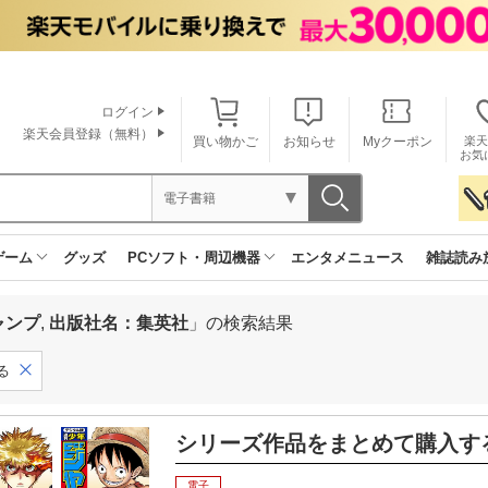
ログイン
楽天会員登録（無料）
買い物かご
お知らせ
Myクーポン
楽天
お気
電子書籍
ゲーム
グッズ
PCソフト・周辺機器
エンタメニュース
雑誌読み
ャンプ
,
出版社名：集英社
」の検索結果
る
シリーズ作品をまとめて購入す
電子