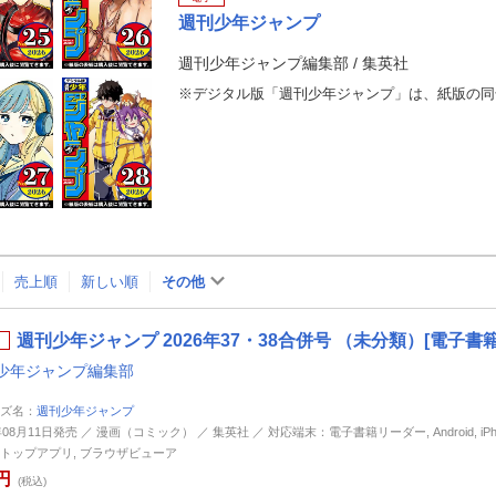
週刊少年ジャンプ
週刊少年ジャンプ編集部
/
集英社
売上順
新しい順
その他
週刊少年ジャンプ 2026年37・38合併号 （未分類）[電子書籍
少年ジャンプ編集部
ズ名：
週刊少年ジャンプ
年08月11日発売 ／ 漫画（コミック） ／ 集英社 ／ 対応端末：電子書籍リーダー, Android, iPhone
トップアプリ, ブラウザビューア
円
(税込)