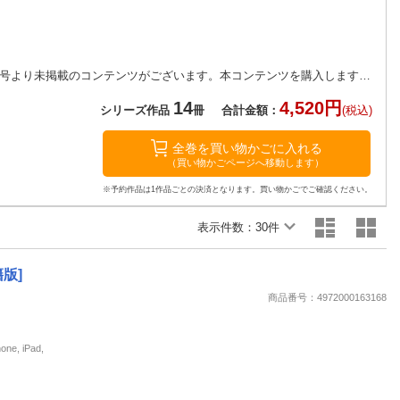
楽天チケット
エンタメニュース
推し楽
※デジタル版「週刊少年ジャンプ」は、紙版の同号より未掲載のコンテンツがございます。本コンテンツを購入しますと、紙版週刊少年ジャンプの表紙を閲覧することができます。試し読みファイルのデジタル版目次や注意書きをご確認の上ご購入ください。 人気投票結果発表!! 「カグラバチ」が表紙＆巻頭カラー!!
14
4,520円
シリーズ作品
冊
合計金額：
(税込)
全巻を買い物かごに入れる
（買い物かごページへ移動します）
※予約作品は1作品ごとの決済となります。買い物かごでご確認ください。
表示件数：
30件
版]
商品番号：4972000163168
, iPad,