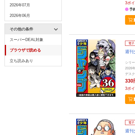
3
ポイ
2026年07月
予
2026年06月
その他の条件
スーパーDEAL対象
電子
ブラウザで読める
週刊
立ち読みあり
シリー
2026
デスク
330
3
ポイ
電子
週刊