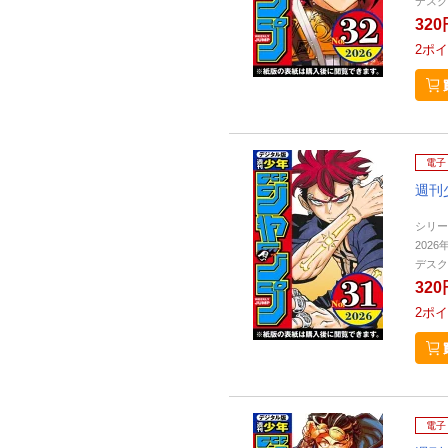
デスク
320
2
ポイ
電子
週刊
シリー
2026
デスク
320
2
ポイ
電子