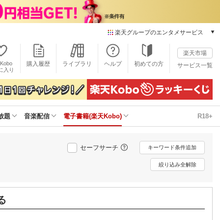
楽天グループのエンタメサービス
電子書籍
楽天市場
楽天Kobo
Kobo
購入履歴
ライブラリ
ヘルプ
初めての方
サービス一覧
本/ゲーム/CD/DVD
に入り
楽天ブックス
雑誌読み放題
楽天マガジン
放題
音楽配信
電子書籍(楽天Kobo)
R18+
音楽配信
楽天ミュージック
動画配信
セーフサーチ
キーワード条件追加
楽天TV
動画配信ガイド
絞り込み全解除
Rakuten PLAY
無料テレビ
Rチャンネル
る
チケット