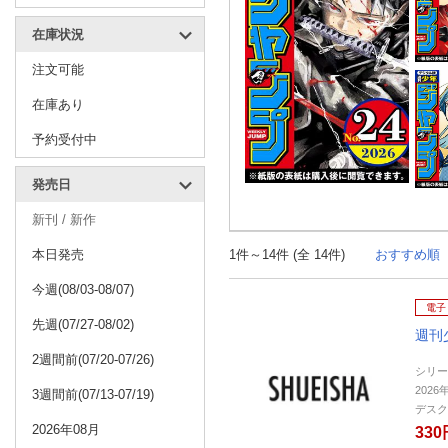
在庫状況
注文可能
在庫あり
予約受付中
発売日
新刊 / 新作
本日発売
1件～14件 (全 14件)
おすすめ順
今週(08/03-08/07)
電子
先週(07/27-08/02)
週刊
2週間前(07/20-07/26)
シリー
2026
3週間前(07/13-07/19)
デスク
2026年08月
330