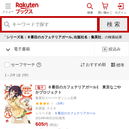
メニュー
「
シリーズ名：８番目のカフェテリアガール, 出版社名：集英社
」の検索結果
電子書籍
絞込み
セーフサーチ
おすすめ順
標準
1～2件 (全 2件)
８番目のカフェテリアガール1 東京なごや
かプロジェクト
集英社スーパーダッシュ文庫
（5件）
石原宙, ０２９
シリーズ名：
８番目のカフェテリアガール
2014年08月22日発売
605
円
(税込)