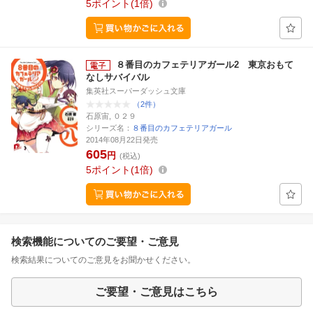
5
ポイント
1倍
８番目のカフェテリアガール2 東京おもて
なしサバイバル
集英社スーパーダッシュ文庫
（2件）
石原宙, ０２９
シリーズ名：
８番目のカフェテリアガール
2014年08月22日発売
605
円
(税込)
5
ポイント
1倍
検索機能についてのご要望・ご意見
検索結果についてのご意見をお聞かせください。
ご要望・ご意見はこちら