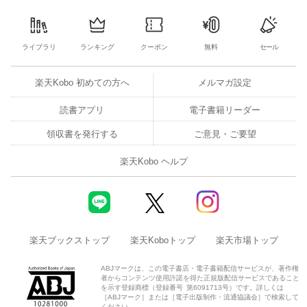
ライブラリ
ランキング
クーポン
無料
セール
楽天Kobo 初めての方へ
メルマガ設定
読書アプリ
電子書籍リーダー
領収書を発行する
ご意見・ご要望
楽天Kobo ヘルプ
楽天ブックストップ
楽天Koboトップ
楽天市場トップ
ABJマークは、この電子書店・電子書籍配信サービスが、著作権
者からコンテンツ使用許諾を得た正規版配信サービスであること
を示す登録商標（登録番号 第6091713号）です。詳しくは
［ABJマーク］または［電子出版制作・流通協議会］で検索して
ください。