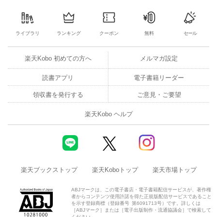
ライブラリ
ランキング
クーポン
無料
セール
楽天Kobo 初めての方へ
メルマガ設定
読書アプリ
電子書籍リーダー
領収書を発行する
ご意見・ご要望
楽天Kobo ヘルプ
楽天ブックストップ
楽天Koboトップ
楽天市場トップ
ABJマークは、この電子書店・電子書籍配信サービスが、著作権
者からコンテンツ使用許諾を得た正規版配信サービスであること
を示す登録商標（登録番号 第6091713号）です。詳しくは
［ABJマーク］または［電子出版制作・流通協議会］で検索して
ください。