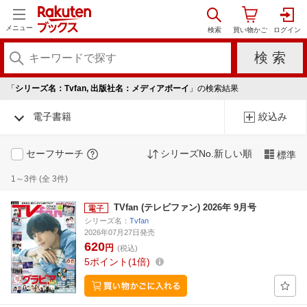
メニュー
「
シリーズ名：Tvfan, 出版社名：メディアボーイ
」の検索結果
電子書籍
絞込み
セーフサーチ
シリーズNo.新しい順
標準
1～3件 (全 3件)
TVfan (テレビファン) 2026年 9月号
シリーズ名：
Tvfan
2026年07月27日発売
620
円
(税込)
5
ポイント
1倍