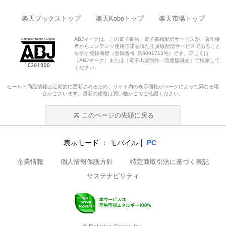
楽天ブックストップ
楽天Koboトップ
楽天市場トップ
ABJマークは、この電子書店・電子書籍配信サービスが、著作権
者からコンテンツ使用許諾を得た正規版配信サービスであること
を示す登録商標（登録番号 第6091713号）です。詳しくは
［ABJマーク］または［電子出版制作・流通協議会］で検索して
ください。
セール・商品情報は定期的に更新されるため、サイト内の表示価格がページによって異なる場
合がございます。最新の価格は買い物かごでご確認ください。
このページの先頭に戻る
表示モード
モバイル
PC
企業情報
個人情報保護方針
特定商取引法に基づく表記
サステナビリティ