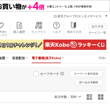
楽天グループのエンタメサービス
電子書籍
楽天市場
楽天Kobo
Kobo
購入履歴
ライブラリ
ヘルプ
初めての方
サービス一覧
本/ゲーム/CD/DVD
に入り
楽天ブックス
雑誌読み放題
楽天マガジン
放題
音楽配信
電子書籍(楽天Kobo)
R18+
音楽配信
楽天ミュージック
動画配信
セーフサーチ
キーワード条件追加
楽天TV
動画配信ガイド
絞り込み全解除
Rakuten PLAY
無料テレビ
表示件数：
30件
Rチャンネル
チケット