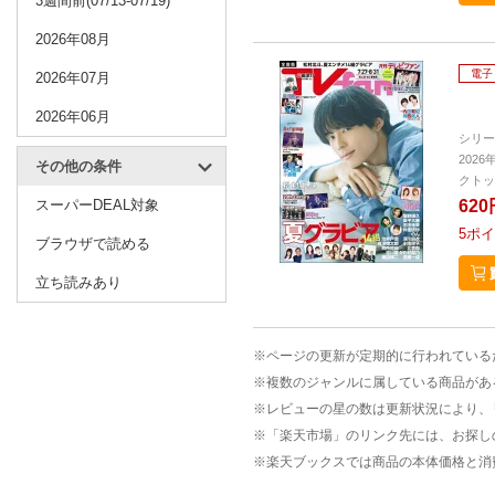
3週間前(07/13-07/19)
2026年08月
電子
2026年07月
2026年06月
シリー
2026
その他の条件
クトッ
スーパーDEAL対象
620
5
ポイ
ブラウザで読める
立ち読みあり
※ページの更新が定期的に行われている
※複数のジャンルに属している商品があ
※レビューの星の数は更新状況により、
※「楽天市場」のリンク先には、お探し
※楽天ブックスでは商品の本体価格と消