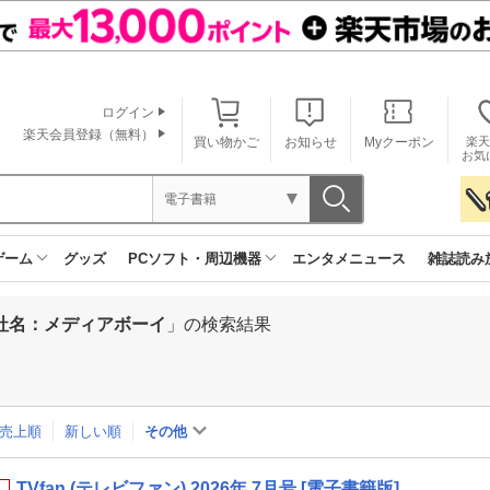
ログイン
楽天会員登録（無料）
買い物かご
お知らせ
Myクーポン
楽天
お気
電子書籍
ゲーム
グッズ
PCソフト・周辺機器
エンタメニュース
雑誌読み
社名：メディアボーイ
」の検索結果
売上順
新しい順
その他
TVfan (テレビファン) 2026年 7月号 [電子書籍版]