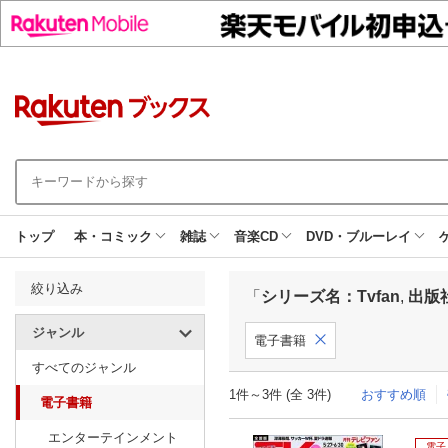
トップ
本・コミック
雑誌
音楽CD
DVD・ブルーレイ
絞り込み
「
シリーズ名：Tvfan
,
出版
ジャンル
電子書籍
すべてのジャンル
1件～3件 (全 3件)
おすすめ順
電子書籍
エンターテインメント
電子