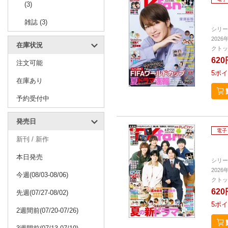
(3)
雑誌 (3)
シリー
2026
在庫状況
クトッ
620
注文可能
5
ポイ
在庫あり
予約受付中
発売日
電子
新刊 / 新作
本日発売
シリー
2026
今週(08/03-08/06)
クトッ
620
先週(07/27-08/02)
5
ポイ
2週間前(07/20-07/26)