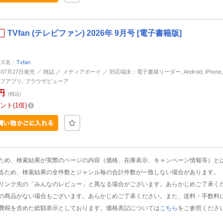
TVfan (テレビファン) 2026年 9月号 [電子書籍版]
ズ名：
Tvfan
年07月27日発売 ／ 雑誌 ／ メディアボーイ ／ 対応端末：電子書籍リーダー, Android, iPhone, i
プアプリ, ブラウザビューア
円
(税込)
ント
1倍
ため、検索結果が実際のページの内容（価格、在庫表示、キャンペーン情報等）と
るため、検索結果の全件数とジャンル毎の合計件数が一致しない場合があります。
リンク先の「みんなのレビュー」と異なる場合がございます。あらかじめご了承く
の商品がない場合もございます。あらかじめご了承ください。また、送料・手数料
費税を含めた総額表示としております。価格表記については
こちら
をご参照くださ