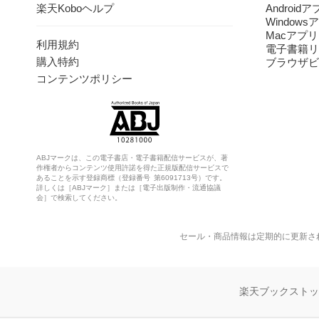
楽天Koboヘルプ
Android
Windows
Macアプリ
利用規約
電子書籍リ
購入特約
ブラウザビ
コンテンツポリシー
ABJマークは、この電子書店・電子書籍配信サービスが、著
作権者からコンテンツ使用許諾を得た正規版配信サービスで
あることを示す登録商標（登録番号 第6091713号）です。
詳しくは［ABJマーク］または［電子出版制作・流通協議
会］で検索してください。
セール・商品情報は定期的に更新さ
楽天ブックスト