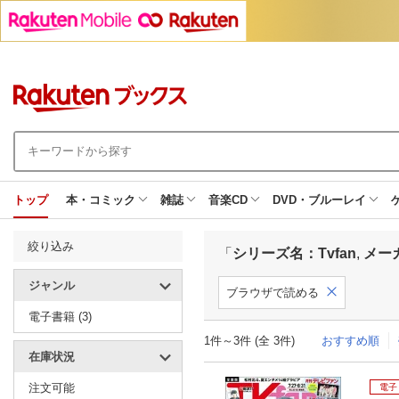
トップ
本・コミック
雑誌
音楽CD
DVD・ブルーレイ
絞り込み
「
シリーズ名：Tvfan
,
メー
ジャンル
ブラウザで読める
電子書籍 (3)
1件～3件 (全 3件)
おすすめ順
在庫状況
注文可能
電子