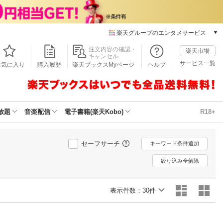
楽天グループのエンタメサービス
本/ゲーム/CD/DVD
注文内容の確認・
楽天市場
キャンセル
楽天ブックス
サービス一覧
お気に入り
購入履歴
楽天ブックスMyページ
ヘルプ
電子書籍
楽天Kobo
雑誌読み放題
楽天マガジン
放題
音楽配信
電子書籍(楽天Kobo)
R18+
音楽配信
楽天ミュージック
動画配信
セーフサーチ
キーワード条件追加
楽天TV
絞り込み全解除
動画配信ガイド
Rakuten PLAY
表示件数：
無料テレビ
30件
Rチャンネル
チケット