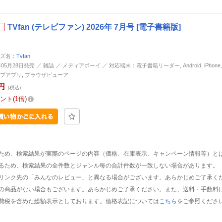
TVfan (テレビファン) 2026年 7月号 [電子書籍版]
ズ名：
Tvfan
年05月28日発売 ／ 雑誌 ／ メディアボーイ ／ 対応端末：電子書籍リーダー, Android, iPhone, i
プアプリ, ブラウザビューア
円
(税込)
ント
1倍
ため、検索結果が実際のページの内容（価格、在庫表示、キャンペーン情報等）と
るため、検索結果の全件数とジャンル毎の合計件数が一致しない場合があります。
リンク先の「みんなのレビュー」と異なる場合がございます。あらかじめご了承く
の商品がない場合もございます。あらかじめご了承ください。また、送料・手数料
費税を含めた総額表示としております。価格表記については
こちら
をご参照くださ