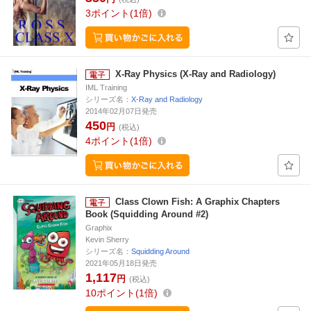
3
ポイント
1倍
X-Ray Physics (X-Ray and Radiology)
IML Training
シリーズ名：
X-Ray and Radiology
2014年02月07日発売
450
円
(税込)
4
ポイント
1倍
Class Clown Fish: A Graphix Chapters
Book (Squidding Around #2)
Graphix
Kevin Sherry
シリーズ名：
Squidding Around
2021年05月18日発売
1,117
円
(税込)
10
ポイント
1倍