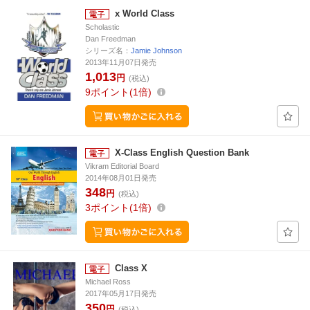
x World Class
Scholastic
Dan Freedman
シリーズ名：
Jamie Johnson
2013年11月07日発売
1,013
円
(税込)
9
ポイント
1倍
X-Class English Question Bank
Vikram Editorial Board
2014年08月01日発売
348
円
(税込)
3
ポイント
1倍
Class X
Michael Ross
2017年05月17日発売
350
円
(税込)