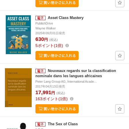
Asset Class Mastery
PublishDrive
Wayne Walker
2025年09月01日発売
630
円
(税込)
5
ポイント
1倍
Nouveaux regards sur la classification
nominale dans les langues africaines
Peter Lang Group AG, International Acade…
2017年04月13日発売
17,991
円
(税込)
163
ポイント
1倍
The Sex of Class