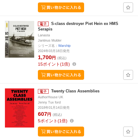
S-class destroyer Piet Hein ex HMS
Serapis
Lanasta
Jantinus Mulder
シリーズ名：
Warship
2024年03月18日発売
1,700
円
(税込)
15
ポイント
1倍
Twenty Class Assemblies
AuthorHouse UK
Jenny Tux ford
2018年01月14日発売
607
円
(税込)
5
ポイント
1倍