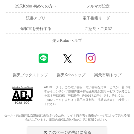
楽天Kobo 初めての方へ
メルマガ設定
読書アプリ
電子書籍リーダー
領収書を発行する
ご意見・ご要望
楽天Kobo ヘルプ
楽天ブックストップ
楽天Koboトップ
楽天市場トップ
ABJマークは、この電子書店・電子書籍配信サービスが、著作権
者からコンテンツ使用許諾を得た正規版配信サービスであること
を示す登録商標（登録番号 第6091713号）です。詳しくは
［ABJマーク］または［電子出版制作・流通協議会］で検索して
ください。
セール・商品情報は定期的に更新されるため、サイト内の表示価格がページによって異なる場
合がございます。最新の価格は買い物かごでご確認ください。
このページの先頭に戻る