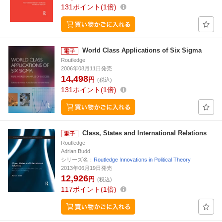
131
ポイント
1倍
World Class Applications of Six Sigma
Routledge
2006年08月11日発売
14,498
円
(税込)
131
ポイント
1倍
Class, States and International Relations
Routledge
Adrian Budd
シリーズ名：
Routledge Innovations in Political Theory
2013年06月19日発売
12,926
円
(税込)
117
ポイント
1倍