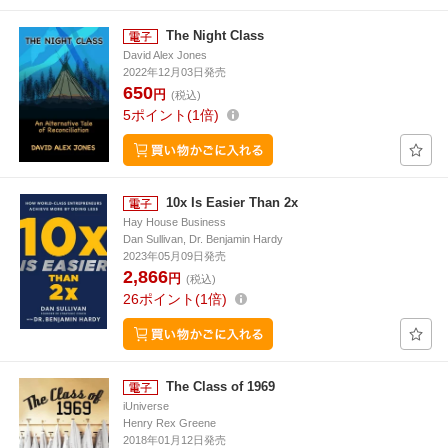
The Night Class
David Alex Jones
2022年12月03日発売
650
円
(税込)
5
ポイント
1倍
10x Is Easier Than 2x
Hay House Business
Dan Sullivan, Dr. Benjamin Hardy
2023年05月09日発売
2,866
円
(税込)
26
ポイント
1倍
The Class of 1969
iUniverse
Henry Rex Greene
2018年01月12日発売