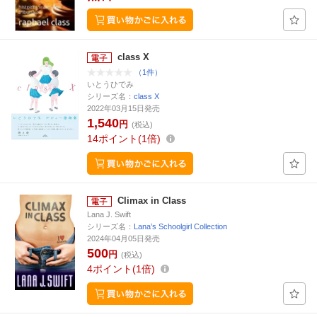
class X
（1件）
いとうひでみ
シリーズ名：
class X
2022年03月15日発売
1,540
円
(税込)
14
ポイント
1倍
Climax in Class
Lana J. Swift
シリーズ名：
Lana’s Schoolgirl Collection
2024年04月05日発売
500
円
(税込)
4
ポイント
1倍