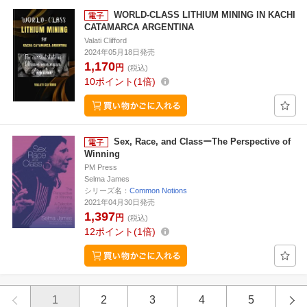
WORLD-CLASS LITHIUM MINING IN KACHI
CATAMARCA ARGENTINA
Valati Clifford
2024年05月18日発売
1,170
円
(税込)
10
ポイント
1倍
Sex, Race, and ClassーThe Perspective of
Winning
PM Press
Selma James
シリーズ名：
Common Notions
2021年04月30日発売
1,397
円
(税込)
12
ポイント
1倍
1
2
3
4
5