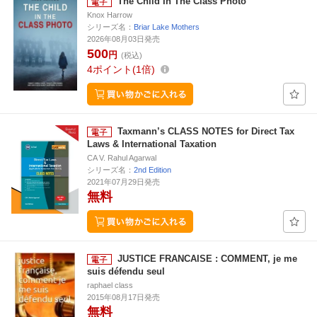
The Child In The Class Photo
Knox Harrow
シリーズ名：
Briar Lake Mothers
2026年08月03日発売
500
円
(税込)
4
ポイント
1倍
Taxmann’s CLASS NOTES for Direct Tax
Laws & International Taxation
CA V. Rahul Agarwal
シリーズ名：
2nd Edition
2021年07月29日発売
無料
JUSTICE FRANCAISE : COMMENT, je me
suis défendu seul
raphael class
2015年08月17日発売
無料