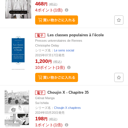
468
円
(税込)
4
ポイント
1倍
Les classes populaires à l'école
Presses universitaires de Rennes
Christophe Delay
シリーズ名：
Le sens social
2015年07月17日発売
1,200
円
(税込)
10
ポイント
1倍
Choujin X - Chapitre 35
Glénat Manga
Sui Ishida
シリーズ名：
Choujin X chapitres
2024年03月20日発売
198
円
(税込)
1
ポイント
1倍