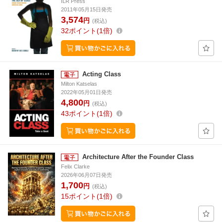
ILR Press
2011年05月15日発売
3,574
円
(税込)
32
ポイント
1倍
Acting Class
Milton Katselas
2022年05月01日発売
4,800
円
(税込)
43
ポイント
1倍
Architecture After the Founder Class
Felix Clarke
2026年06月07日発売
1,700
円
(税込)
15
ポイント
1倍