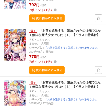
792
円
(税込)
7
ポイント
1倍
「お前を追放する」追放されたのは俺ではな
く無口な魔法少女でした（１）【イラスト特典付】
ＲＥＸコミックス
まるせい, 八尾匠
シリーズ名：
「お前を追放する」追放されたのは俺ではな…
2024年03月27日発売
770
円
(税込)
7
ポイント
1倍
「お前を追放する」追放されたのは俺ではな
く無口な魔法少女でした（３）【イラスト特典付】
ＲＥＸコミックス
まるせい, 八尾匠
シリーズ名：
「お前を追放する」追放されたのは俺ではな…
2025年03月27日発売