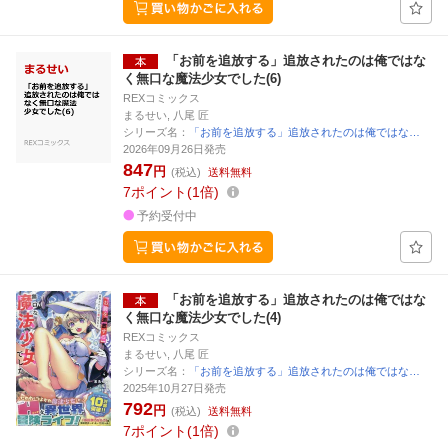
「お前を追放する」追放されたのは俺ではな
く無口な魔法少女でした(6)
REXコミックス
まるせい, 八尾 匠
シリーズ名：
「お前を追放する」追放されたのは俺ではな…
2026年09月26日発売
847
円
(税込)
送料無料
7
ポイント
1倍
予約受付中
「お前を追放する」追放されたのは俺ではな
く無口な魔法少女でした(4)
REXコミックス
まるせい, 八尾 匠
シリーズ名：
「お前を追放する」追放されたのは俺ではな…
2025年10月27日発売
792
円
(税込)
送料無料
7
ポイント
1倍