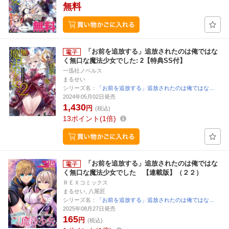
無料
「お前を追放する」追放されたのは俺ではな
く無口な魔法少女でした: 2【特典SS付】
一迅社ノベルス
まるせい
シリーズ名：
「お前を追放する」追放されたのは俺ではな…
2024年05月02日発売
1,430
円
(税込)
13
ポイント
1倍
「お前を追放する」追放されたのは俺ではな
く無口な魔法少女でした 【連載版】（２２）
ＲＥＸコミックス
まるせい, 八尾匠
シリーズ名：
「お前を追放する」追放されたのは俺ではな…
2025年08月27日発売
165
円
(税込)