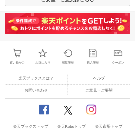
買い物かご
お気に入り
閲覧履歴
購入履歴
クーポン
楽天ブックスとは？
ヘルプ
お問い合わせ
ご意見・ご要望
楽天ブックストップ
楽天Koboトップ
楽天市場トップ