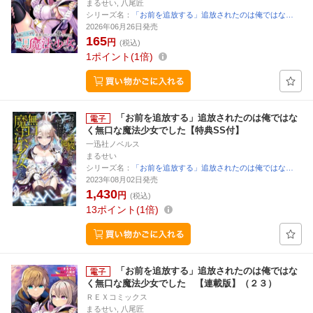
まるせい, 八尾匠
シリーズ名：
「お前を追放する」追放されたのは俺ではな…
2026年06月26日発売
165
円
(税込)
1
ポイント
1倍
「お前を追放する」追放されたのは俺ではな
く無口な魔法少女でした【特典SS付】
一迅社ノベルス
まるせい
シリーズ名：
「お前を追放する」追放されたのは俺ではな…
2023年08月02日発売
1,430
円
(税込)
13
ポイント
1倍
「お前を追放する」追放されたのは俺ではな
く無口な魔法少女でした 【連載版】（２３）
ＲＥＸコミックス
まるせい, 八尾匠