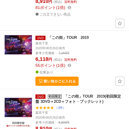
8,910
円
(税込)
送料無料
81
ポイント
1倍
ご注文できない商品
「この街」TOUR 2019
森高千里
2020年08月26日発売
参考小売価格：
7,150円
6,118
円
(税込)
送料無料
55
ポイント
1倍
在庫あり
「この街」TOUR 2019(初回限定
初回限定
盤 3DVD＋2CD＋フォト・ブックレット)
（3件）
森高千里
2020年08月26日発売
参考小売価格：
9,900円
8,910
円