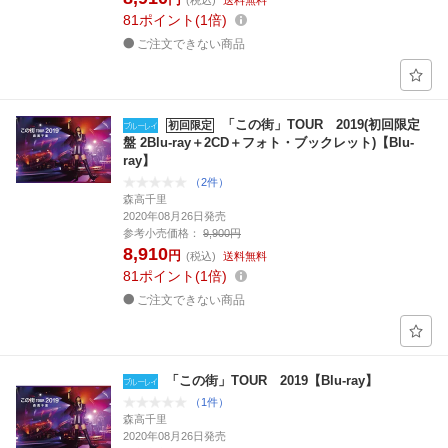
(税込)
送料無料
81
ポイント
1倍
ご注文できない商品
「この街」TOUR 2019(初回限定
初回限定
盤 2Blu-ray＋2CD＋フォト・ブックレット)【Blu-
ray】
（2件）
森高千里
2020年08月26日発売
参考小売価格：
9,900円
8,910
円
(税込)
送料無料
81
ポイント
1倍
ご注文できない商品
「この街」TOUR 2019【Blu-ray】
（1件）
森高千里
2020年08月26日発売