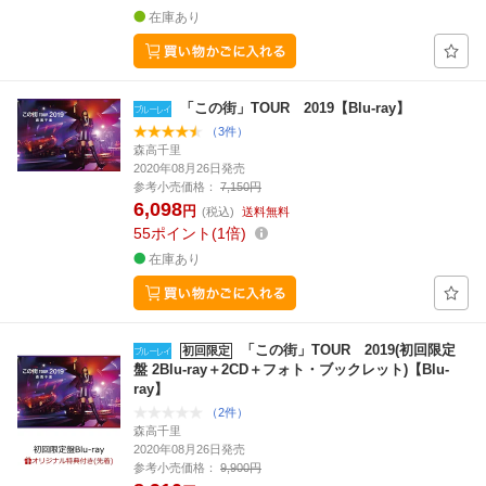
在庫あり
「この街」TOUR 2019【Blu-ray】
（3件）
森高千里
2020年08月26日発売
参考小売価格：
7,150円
6,098
円
(税込)
送料無料
55
ポイント
1倍
在庫あり
「この街」TOUR 2019(初回限定
初回限定
盤 2Blu-ray＋2CD＋フォト・ブックレット)【Blu-
ray】
（2件）
森高千里
2020年08月26日発売
参考小売価格：
9,900円