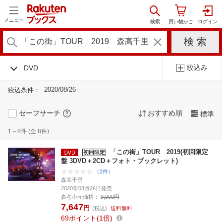
メニュー
絞込み
DVD
2020/08/26
絞込条件：
セーフサーチ
おすすめ順
標準
1～8件 (全 8件)
「この街」TOUR 2019(初回限定
初回限定
盤 3DVD＋2CD＋フォト・ブックレット)
（2件）
森高千里
2020年08月26日発売
参考小売価格：
9,900円
7,647
円
(税込)
送料無料
69
ポイント
1倍