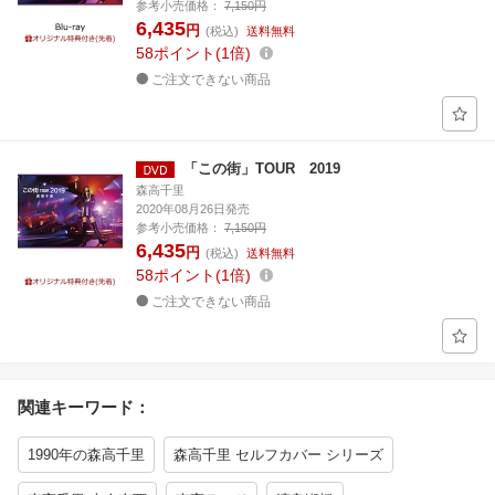
参考小売価格：
7,150円
6,435
円
(税込)
送料無料
58
ポイント
1倍
ご注文できない商品
「この街」TOUR 2019
森高千里
2020年08月26日発売
参考小売価格：
7,150円
6,435
円
(税込)
送料無料
58
ポイント
1倍
ご注文できない商品
関連キーワード：
1990年の森高千里
森高千里 セルフカバー シリーズ