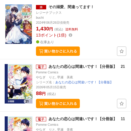
その溺愛、間違ってます！
レジーナブックス
buchi
2024年06月26日頃発売
1,430
円
(税込)
送料無料
13
ポイント
1倍
在庫あり
あなたの恋心は間違いです！【分冊版】 21
Pomme Comics
やなぎ りと, 早瀬 美夜
シリーズ名：
あなたの恋心は間違いです！【分冊版】
2026年05月15日発売
88
円
(税込)
あなたの恋心は間違いです！【分冊版】 11
Pomme Comics
やなぎ りと, 早瀬 美夜