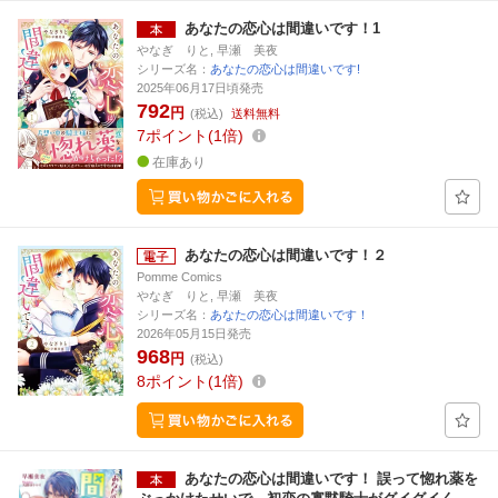
あなたの恋心は間違いです！1
やなぎ りと, 早瀬 美夜
シリーズ名：
あなたの恋心は間違いです!
2025年06月17日頃発売
792
円
(税込)
送料無料
7
ポイント
1倍
在庫あり
あなたの恋心は間違いです！２
Pomme Comics
やなぎ りと, 早瀬 美夜
シリーズ名：
あなたの恋心は間違いです！
2026年05月15日発売
968
円
(税込)
8
ポイント
1倍
あなたの恋心は間違いです！ 誤って惚れ薬を