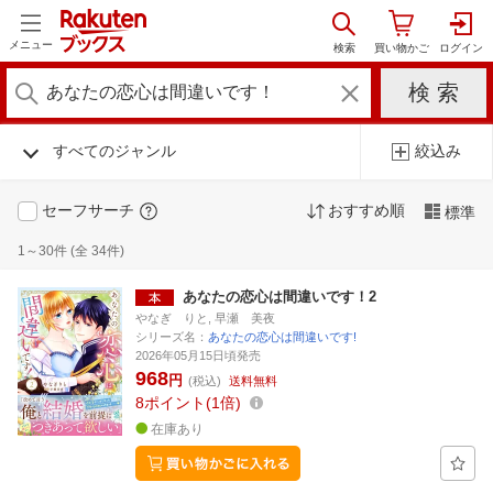
メニュー
すべてのジャンル
絞込み
セーフサーチ
おすすめ順
標準
1～30件 (全 34件)
あなたの恋心は間違いです！2
やなぎ りと, 早瀬 美夜
シリーズ名：
あなたの恋心は間違いです!
2026年05月15日頃発売
968
円
(税込)
送料無料
8
ポイント
1倍
在庫あり