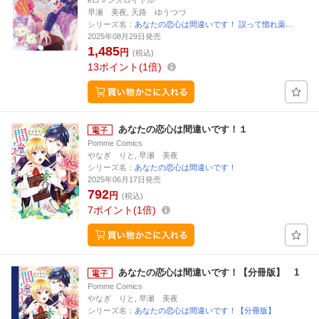
eロマンスロイヤル
早瀬 美夜, 天路 ゆうつづ
シリーズ名：
あなたの恋心は間違いです！ 誤って惚れ薬…
2025年08月29日発売
1,485
円
(税込)
13
ポイント
1倍
あなたの恋心は間違いです！１
Pomme Comics
やなぎ りと, 早瀬 美夜
シリーズ名：
あなたの恋心は間違いです！
2025年06月17日発売
792
円
(税込)
7
ポイント
1倍
あなたの恋心は間違いです！【分冊版】 1
Pomme Comics
やなぎ りと, 早瀬 美夜
シリーズ名：
あなたの恋心は間違いです！【分冊版】