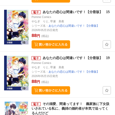
あなたの恋心は間違いです！【分冊版】 15
Pomme Comics
やなぎ りと, 早瀬 美夜
シリーズ名：
あなたの恋心は間違いです！【分冊版】
2026年05月15日発売
88
円
(税込)
あなたの恋心は間違いです！【分冊版】 19
Pomme Comics
やなぎ りと, 早瀬 美夜
シリーズ名：
あなたの恋心は間違いです！【分冊版】
2026年05月15日発売
88
円
(税込)
その溺愛、間違ってます！ 義家族に下女扱
いされている私に、義姉の婚約者が本気で迫ってく
るんだけど