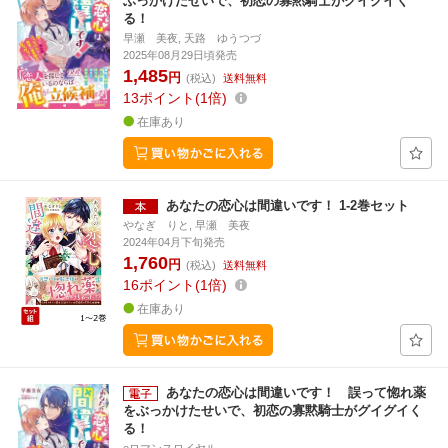
ぶっかけたせいで、初恋の寡黙騎士がグイグイく
る！
早瀬 美夜, 天路 ゆうつづ
2025年08月29日頃発売
1,485
円
(税込)
送料無料
13
ポイント
1倍
在庫あり
あなたの恋心は間違いです！ 1-2巻セット
やなぎ りと, 早瀬 美夜
2024年04月下旬発売
1,760
円
(税込)
送料無料
16
ポイント
1倍
在庫あり
あなたの恋心は間違いです！ 誤って惚れ薬
をぶっかけたせいで、初恋の寡黙騎士がグイグイく
る！