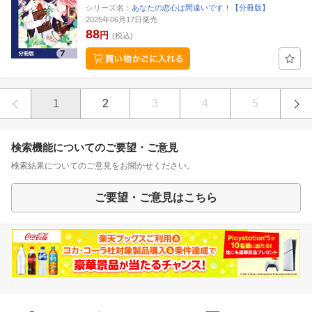
シリーズ名：
あなたの恋心は間違いです！【分冊版】
2025年06月17日発売
88
円
(税込)
1
2
3
4
5
検索機能についてのご要望・ご意見
検索結果についてのご意見をお聞かせください。
ご要望・ご意見はこちら