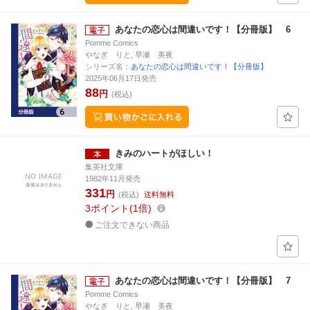
あなたの恋心は間違いです！【分冊版】 6
Pomme Comics
やなぎ りと, 早瀬 美夜
シリーズ名：
あなたの恋心は間違いです！【分冊版】
2025年06月17日発売
88
円
(税込)
きみのハートがほしい！
集英社文庫
1982年11月発売
331
円
(税込)
送料無料
3
ポイント
1倍
ご注文できない商品
あなたの恋心は間違いです！【分冊版】 7
Pomme Comics
やなぎ りと, 早瀬 美夜