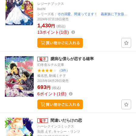
レジーナブックス
buchi
シリーズ名：
その溺愛、間違ってます！ 義家族に下女扱…
2024年07月19日発売
1,430
円
(税込)
13
ポイント
1倍
臆病な僕らが恋する確率
幻冬舎ルチル文庫
（3件）
榛名悠, 駒城ミチヲ
2015年04月29日発売
693
円
(税込)
6
ポイント
1倍
間違いだらけの恋
ハーレクインコミックス
知原 えす, キャシー・リンツ