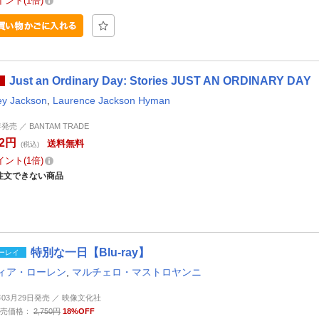
イント
1倍
Just an Ordinary Day: Stories JUST AN ORDINARY DAY
ey Jackson
,
Laurence Jackson Hyman
年発売 ／ BANTAM TRADE
62円
送料無料
(税込)
イント
1倍
注文できない商品
特別な一日【Blu-ray】
ーレイ
ィア・ローレン
,
マルチェロ・マストロヤンニ
9年03月29日発売 ／ 映像文化社
売価格：
2,750円
18%OFF