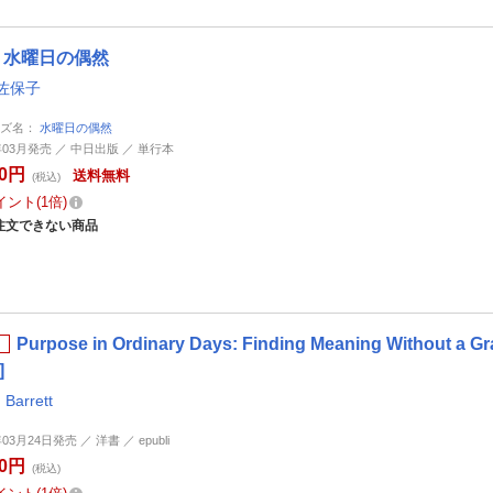
水曜日の偶然
佐保子
ーズ名：
水曜日の偶然
4年03月発売 ／ 中日出版 ／ 単行本
00円
送料無料
(税込)
イント
1倍
注文できない商品
Purpose in Ordinary Days: Finding Meaning Without a 
]
 Barrett
年03月24日発売 ／ 洋書 ／ epubli
00円
(税込)