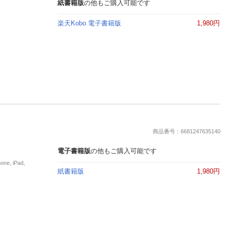
楽天チケット
紙書籍版
の他もご購入可能です
エンタメニュース
楽天Kobo 電子書籍版
1,980円
推し楽
商品番号：6681247635140
電子書籍版
の他もご購入可能です
, iPad,
紙書籍版
1,980円