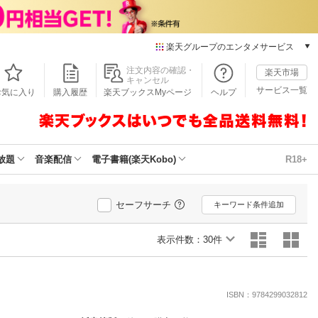
楽天グループのエンタメサービス
本/ゲーム/CD/DVD
注文内容の確認・
楽天市場
キャンセル
楽天ブックス
サービス一覧
お気に入り
購入履歴
楽天ブックスMyページ
ヘルプ
電子書籍
楽天Kobo
雑誌読み放題
楽天マガジン
放題
音楽配信
電子書籍(楽天Kobo)
R18+
音楽配信
楽天ミュージック
動画配信
セーフサーチ
キーワード条件追加
楽天TV
動画配信ガイド
表示件数：
30件
Rakuten PLAY
無料テレビ
Rチャンネル
ISBN：9784299032812
チケット