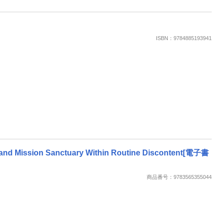
ISBN：9784885193941
Grand Mission Sanctuary Within Routine Discontent[電子書
商品番号：9783565355044