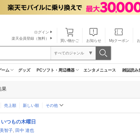
ログイン
楽天会員登録（無料）
買い物かご
お知らせ
Myクーポン
すべてのジャンル
ゲーム
グッズ
PCソフト・周辺機器
エンタメニュース
雑誌読み
結果
売上順
新しい順
その他
いつもの木曜日
 美智子
,
田中 達也