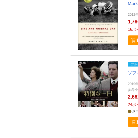
Mark
2012年
1,7
16
ポ
ブル
ソフ
201
参考小
2,6
24
ポ
メ