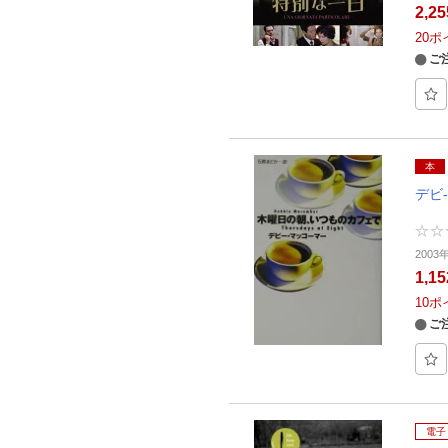
2,2
20
ポ
ご
本
デビ
2003
1,1
10
ポ
ご
電子