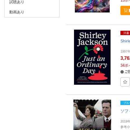
13
ポ
試聴あり
動画あり
洋書
Shirl
1997
3,7
34
ポ
ご
ブル
ソフ
201
参考小