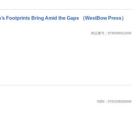
s’s Footprints Bring Amid the Gaps （WestBow Press）
商品番号：9798385012695
ISBN：9781508266846