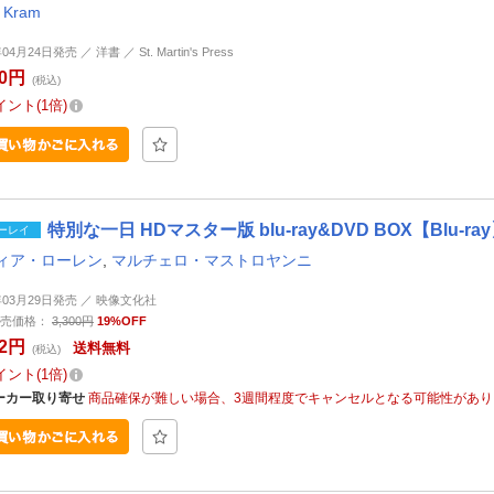
 Kram
04月24日発売 ／ 洋書 ／ St. Martin's Press
60円
(税込)
イント
1倍
特別な一日 HDマスター版 blu-ray&DVD BOX【Blu-ra
ーレイ
ィア・ローレン
,
マルチェロ・マストロヤンニ
9年03月29日発売 ／ 映像文化社
売価格：
3,300円
19%OFF
62円
送料無料
(税込)
イント
1倍
ーカー取り寄せ
商品確保が難しい場合、3週間程度でキャンセルとなる可能性があり