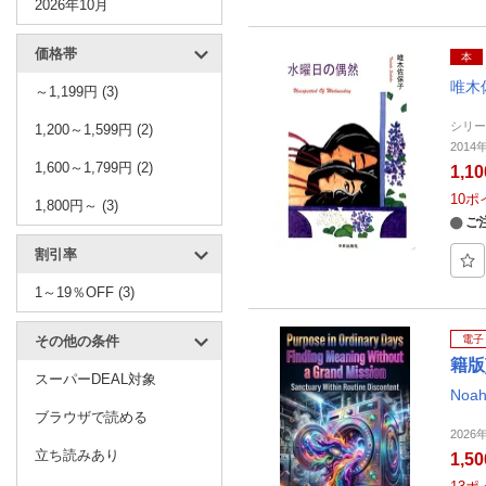
2026年10月
価格帯
本
唯木
～1,199円 (3)
シリ
1,200～1,599円 (2)
201
1,600～1,799円 (2)
1,1
10
ポ
1,800円～ (3)
ご
割引率
1～19％OFF (3)
その他の条件
電子
籍版
スーパーDEAL対象
Noah
ブラウザで読める
2026
立ち読みあり
1,5