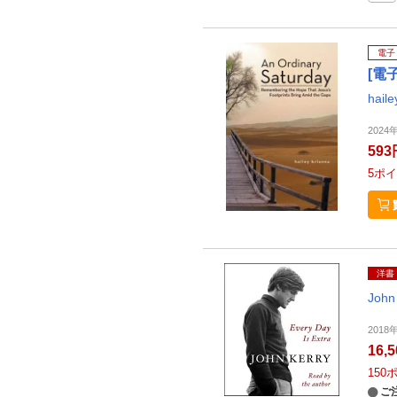
電子
[電
haile
2024
593
5
ポイ
洋書
John
2018
16,
150
ご