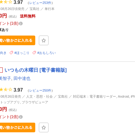
3.97
（
レビュー253件
）
年08月26日頃発売 ／ 宝島社 ／ 単行本
80円
送料無料
(税込)
イント
1倍
庫あり
前向き
#ほっこり
#おもしろい
いつもの木曜日 [電子書籍版]
美智子
,
田中達也
3.97
（
レビュー250件
）
年08月26日発売 ／ 人文・思想・社会 ／ 宝島社 ／ 対応端末：電子書籍リーダー, Android, iPhone
トップアプリ, ブラウザビューア
80円
(税込)
イント
1倍