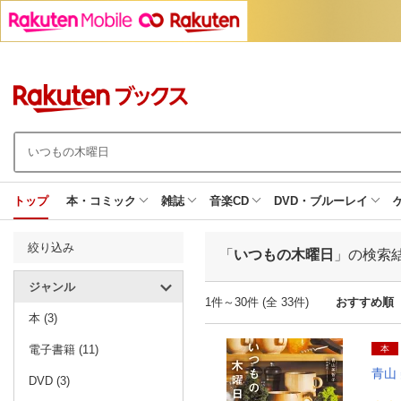
トップ
本・コミック
雑誌
音楽CD
DVD・ブルーレイ
絞り込み
「
いつもの木曜日
」の検索
ジャンル
1件～30件 (全 33件)
おすすめ順
本 (3)
電子書籍 (11)
本
青山
DVD (3)