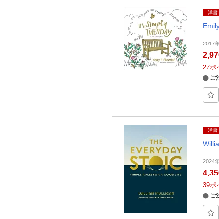
洋書
Emil
2017
2,9
27
ポ
ご
洋書
Willi
2024
4,3
39
ポ
ご