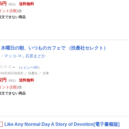
55円
送料無料
(税込)
イント
1倍
注文できない商品
木曜日の朝、いつものカフェで （扶桑社セレクト）
-・マッコ-マ-
,
石原まどか
-
（
レビュー2件
）
年04月30日頃発売 ／ 扶桑社 ／ 文庫
52円
送料無料
(税込)
イント
1倍
注文できない商品
Like Any Normal Day A Story of Devotion[電子書籍版]