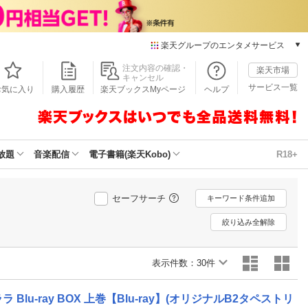
楽天グループのエンタメサービス
本/ゲーム/CD/DVD
注文内容の確認・
楽天市場
キャンセル
楽天ブックス
サービス一覧
お気に入り
購入履歴
楽天ブックスMyページ
ヘルプ
電子書籍
楽天Kobo
雑誌読み放題
楽天マガジン
放題
音楽配信
電子書籍(楽天Kobo)
R18+
音楽配信
楽天ミュージック
動画配信
セーフサーチ
キーワード条件追加
楽天TV
絞り込み全解除
動画配信ガイド
Rakuten PLAY
表示件数：
無料テレビ
30件
Rチャンネル
チケット
-ray BOX 上巻【Blu-ray】(オリジナルB2タペストリ