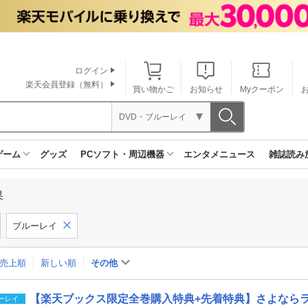
ログイン
楽天会員登録（無料）
買い物かご
お知らせ
Myクーポン
DVD・ブルーレイ
ゲーム
グッズ
PCソフト・周辺機器
エンタメニュース
雑誌読み
果
ブルーレイ
売上順
新しい順
その他
【楽天ブックス限定全巻購入特典+先着特典】さよならララ Blu
ーレイ