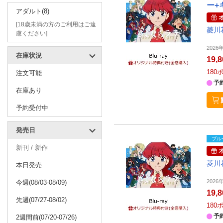
ー+
アダルト(8)
[18歳未満の方のご利用はご遠
菱川
慮ください]
2026
在庫状況
19,
180
注文可能
予
在庫あり
予約受付中
発売日
ブル
新刊 / 新作
菱川
本日発売
2026
今週(08/03-08/09)
19,
先週(07/27-08/02)
180
予
2週間前(07/20-07/26)