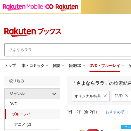
トップ
本・コミック
雑誌
音楽CD
DVD・ブルーレイ
絞り込み
「
さよならララ
」の検索結
ジャンル
オリジナル特典
DVD
DVD
1件～2件 (全 2件)
おすすめ順
ブルーレイ
アニメ (2)
ブル