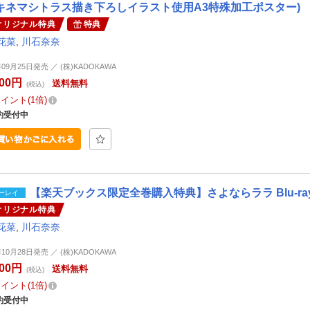
キネマシトラス描き下ろしイラスト使用A3特殊加工ポスター)
オリジナル特典
特典
花菜
,
川石奈奈
年09月25日発売 ／ (株)KADOKAWA
800円
送料無料
(税込)
ポイント
1倍
約受付中
【楽天ブックス限定全巻購入特典】さよならララ Blu-ray 
ーレイ
オリジナル特典
花菜
,
川石奈奈
年10月28日発売 ／ (株)KADOKAWA
800円
送料無料
(税込)
ポイント
1倍
約受付中