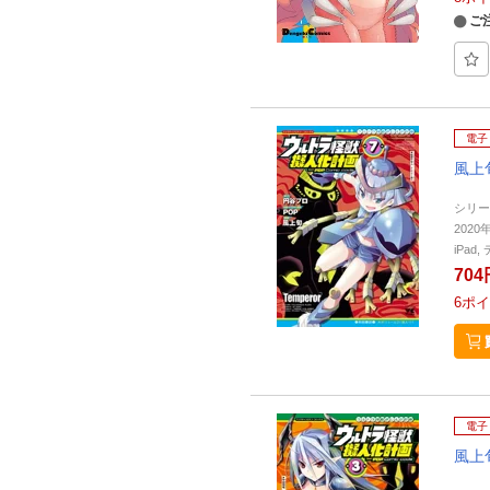
ご
電子
風上
シリー
2020
iPa
704
6
ポイ
電子
風上