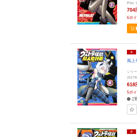
iPa
704
6
ポイ
本
風上
シリ
201
618
5
ポイ
ご
本