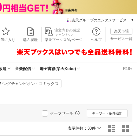
楽天グループのエンタメサービス
本/ゲーム/CD/DVD
注文内容の確認・
楽天市場
キャンセル
楽天ブックス
サービス一覧
お気に入り
購入履歴
楽天ブックスMyページ
ヘルプ
電子書籍
楽天Kobo
雑誌読み放題
楽天マガジン
放題
音楽配信
電子書籍(楽天Kobo)
R18+
音楽配信
楽天ミュージック
ヤングチャンピオン・コミックス
動画配信
楽天TV
動画配信ガイド
Rakuten PLAY
セーフサーチ
キーワード条件追加
無料テレビ
Rチャンネル
表示件数：
30件
チケット