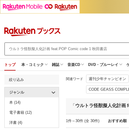
トップ
本・コミック
雑誌
音楽CD
DVD・ブルーレイ
週刊少年チャンピオン
関連ワード
絞り込み
CODE GEASS COMPL
ジャンル
本 (14)
「
ウルトラ怪獣擬人化計画 feat
電子書籍 (12)
1件～30件 (全 30件)
おすすめ順
洋書 (4)