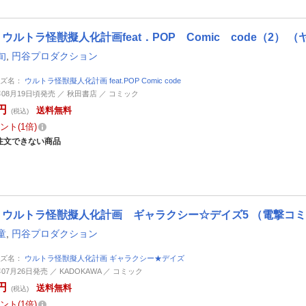
ウルトラ怪獣擬人化計画feat．POP Comic code（2）
旬
,
円谷プロダクション
ーズ名：
ウルトラ怪獣擬人化計画 feat.POP Comic code
6年08月19日頃発売 ／ 秋田書店 ／ コミック
円
送料無料
(税込)
ント
1倍
注文できない商品
ウルトラ怪獣擬人化計画 ギャラクシー☆デイズ5 （電撃コミ
童
,
円谷プロダクション
ーズ名：
ウルトラ怪獣擬人化計画 ギャラクシー★デイズ
年07月26日発売 ／ KADOKAWA ／ コミック
円
送料無料
(税込)
ント
1倍