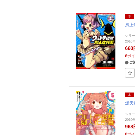
本
風上
シリ
201
660
6
ポイ
ご
本
爆天
シリ
2019
968
8
ポイ