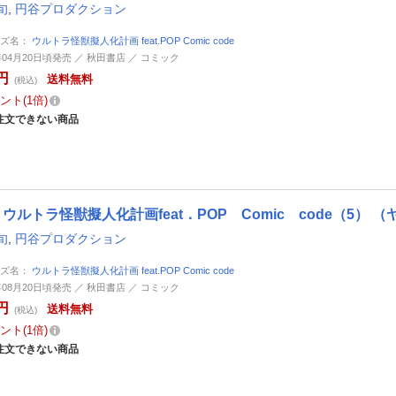
旬
,
円谷プロダクション
ーズ名：
ウルトラ怪獣擬人化計画 feat.POP Comic code
7年04月20日頃発売 ／ 秋田書店 ／ コミック
円
送料無料
(税込)
ント
1倍
注文できない商品
ウルトラ怪獣擬人化計画feat．POP Comic code（5）
旬
,
円谷プロダクション
ーズ名：
ウルトラ怪獣擬人化計画 feat.POP Comic code
8年08月20日頃発売 ／ 秋田書店 ／ コミック
円
送料無料
(税込)
ント
1倍
注文できない商品