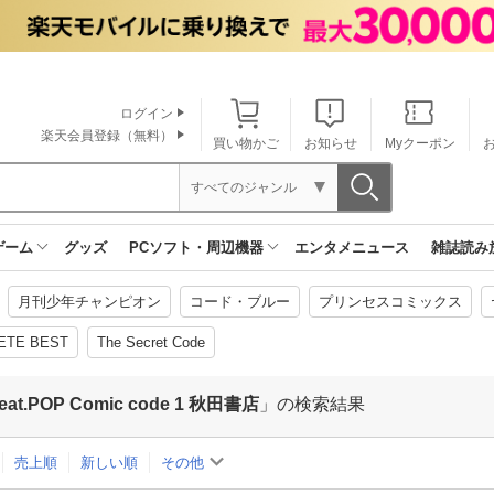
ログイン
楽天会員登録（無料）
買い物かご
お知らせ
Myクーポン
すべてのジャンル
ゲーム
グッズ
PCソフト・周辺機器
エンタメニュース
雑誌読み
月刊少年チャンピオン
コード・ブルー
プリンセスコミックス
ETE BEST
The Secret Code
.POP Comic code 1 秋田書店
」の検索結果
売上順
新しい順
その他