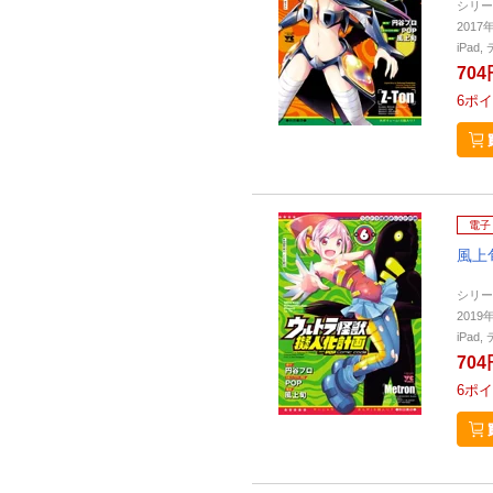
シリー
2017
iPa
704
6
ポイ
電子
風上
シリー
2019
iPa
704
6
ポイ