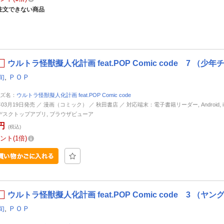
注文できない商品
ウルトラ怪獣擬人化計画 feat.POP Comic code 7 
旬
,
ＰＯＰ
ズ名：
ウルトラ怪獣擬人化計画 feat.POP Comic code
年03月19日発売 ／ 漫画（コミック） ／ 秋田書店 ／ 対応端末：電子書籍リーダー, Android, iP
d, デスクトップアプリ, ブラウザビューア
円
(税込)
ント
1倍
ウルトラ怪獣擬人化計画 feat.POP Comic code 3 
旬
,
ＰＯＰ