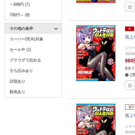
～699円 (7)
700円～ (8)
その他の条件
本
風上
スーパーDEAL対象
シリ
セール中 (1)
201
ブラウザで読める
660
6
ポイ
立ち読みあり
ご
試聴あり
動画あり
電子
風上
シリー
2016