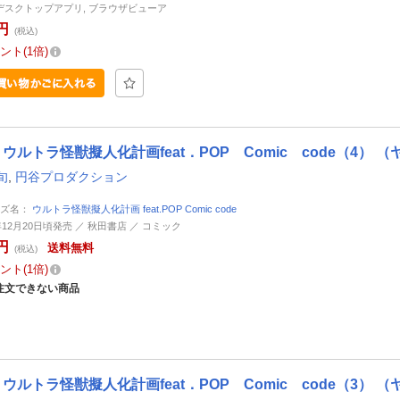
d, デスクトップアプリ, ブラウザビューア
円
(税込)
ント
1倍
ウルトラ怪獣擬人化計画feat．POP Comic code（4）
旬
,
円谷プロダクション
ーズ名：
ウルトラ怪獣擬人化計画 feat.POP Comic code
7年12月20日頃発売 ／ 秋田書店 ／ コミック
円
送料無料
(税込)
ント
1倍
注文できない商品
ウルトラ怪獣擬人化計画feat．POP Comic code（3）