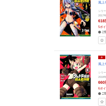
風上
シリ
201
618
5
ポイ
ご
本
風上
シリ
201
660
6
ポイ
ご