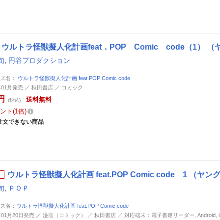
ウルトラ怪獣擬人化計画feat．POP Comic code（1）
旬
,
円谷プロダクション
ーズ名：
ウルトラ怪獣擬人化計画 feat.POP Comic code
6年01月発売 ／ 秋田書店 ／ コミック
円
送料無料
(税込)
ント
1倍
注文できない商品
ウルトラ怪獣擬人化計画 feat.POP Comic code 1 
旬
,
ＰＯＰ
ズ名：
ウルトラ怪獣擬人化計画 feat.POP Comic code
年01月20日発売 ／ 漫画（コミック） ／ 秋田書店 ／ 対応端末：電子書籍リーダー, Android, iP