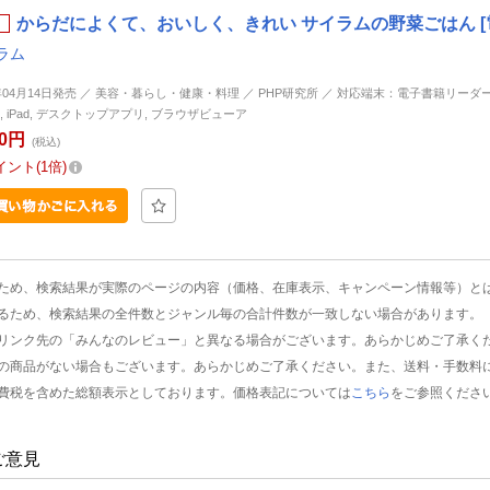
からだによくて、おいしく、きれい サイラムの野菜ごはん [
ラム
7年04月14日発売 ／ 美容・暮らし・健康・料理 ／ PHP研究所 ／ 対応端末：電子書籍リーダー, An
ne, iPad, デスクトップアプリ, ブラウザビューア
00円
(税込)
イント
1倍
ため、検索結果が実際のページの内容（価格、在庫表示、キャンペーン情報等）と
るため、検索結果の全件数とジャンル毎の合計件数が一致しない場合があります。
リンク先の「みんなのレビュー」と異なる場合がございます。あらかじめご了承く
の商品がない場合もございます。あらかじめご了承ください。また、送料・手数料
費税を含めた総額表示としております。価格表記については
こちら
をご参照くださ
ご意見