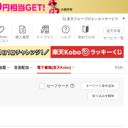
楽天グループのエンタメサービス
電子書籍
楽天市場
楽天Kobo
Kobo
購入履歴
ライブラリ
ヘルプ
初めての方
サービス一覧
本/ゲーム/CD/DVD
に入り
楽天ブックス
雑誌読み放題
楽天マガジン
放題
音楽配信
電子書籍(楽天Kobo)
R18+
音楽配信
楽天ミュージック
動画配信
セーフサーチ
キーワード条件追加
楽天TV
動画配信ガイド
絞り込み全解除
Rakuten PLAY
無料テレビ
Rチャンネル
チケット