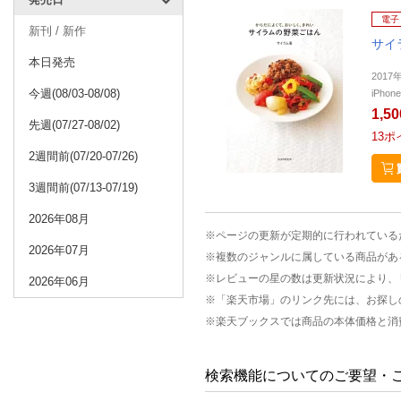
電子
新刊 / 新作
サイ
本日発売
201
今週(08/03-08/08)
iPho
1,5
先週(07/27-08/02)
13
ポ
2週間前(07/20-07/26)
3週間前(07/13-07/19)
2026年08月
※ページの更新が定期的に行われている
2026年07月
※複数のジャンルに属している商品があ
※レビューの星の数は更新状況により、
2026年06月
※「楽天市場」のリンク先には、お探し
※楽天ブックスでは商品の本体価格と消
検索機能についてのご要望・