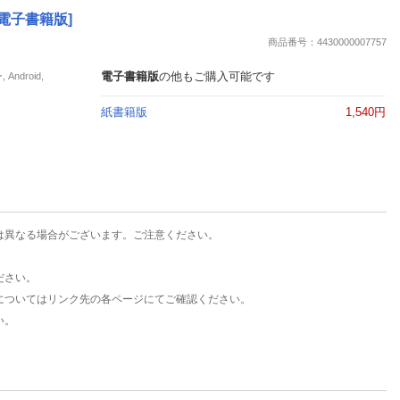
楽天チケット
電子書籍版]
エンタメニュース
商品番号：4430000007757
推し楽
電子書籍版
の他もご購入可能です
droid,
紙書籍版
1,540円
は異なる場合がございます。ご注意ください。
ださい。
についてはリンク先の各ページにてご確認ください。
い。