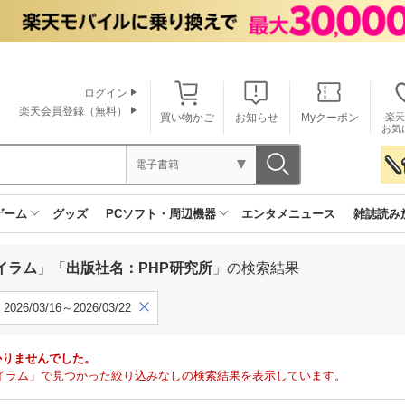
ログイン
楽天会員登録（無料）
買い物かご
お知らせ
Myクーポン
楽天
お気
電子書籍
ゲーム
グッズ
PCソフト・周辺機器
エンタメニュース
雑誌読み
イラム
」「
出版社名：PHP研究所
」の検索結果
2026/03/16～2026/03/22
かりませんでした。
イラム」で見つかった絞り込みなしの検索結果を表示しています。