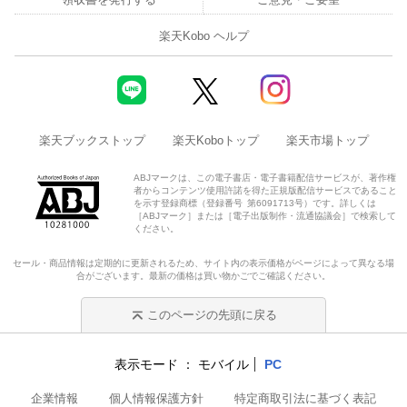
楽天Kobo ヘルプ
楽天ブックストップ
楽天Koboトップ
楽天市場トップ
ABJマークは、この電子書店・電子書籍配信サービスが、著作権
者からコンテンツ使用許諾を得た正規版配信サービスであること
を示す登録商標（登録番号 第6091713号）です。詳しくは
［ABJマーク］または［電子出版制作・流通協議会］で検索して
ください。
セール・商品情報は定期的に更新されるため、サイト内の表示価格がページによって異なる場
合がございます。最新の価格は買い物かごでご確認ください。
このページの先頭に戻る
表示モード
モバイル
PC
企業情報
個人情報保護方針
特定商取引法に基づく表記