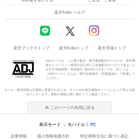
楽天Kobo ヘルプ
楽天ブックストップ
楽天Koboトップ
楽天市場トップ
ABJマークは、この電子書店・電子書籍配信サービスが、著作権
者からコンテンツ使用許諾を得た正規版配信サービスであること
を示す登録商標（登録番号 第6091713号）です。詳しくは
［ABJマーク］または［電子出版制作・流通協議会］で検索して
ください。
セール・商品情報は定期的に更新されるため、サイト内の表示価格がページによって異なる場
合がございます。最新の価格は買い物かごでご確認ください。
このページの先頭に戻る
表示モード
モバイル
PC
企業情報
個人情報保護方針
特定商取引法に基づく表記