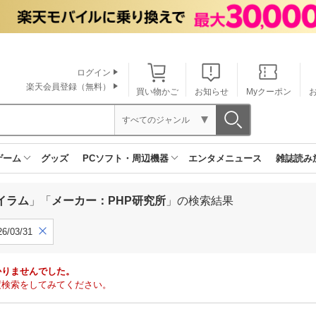
ログイン
楽天会員登録（無料）
買い物かご
お知らせ
Myクーポン
すべてのジャンル
ゲーム
グッズ
PCソフト・周辺機器
エンタメニュース
雑誌読み
イラム
」「
メーカー：PHP研究所
」の検索結果
6/03/31
かりませんでした。
度検索をしてみてください。