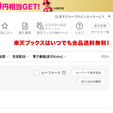
楽天グループのエンタメサービス
本/ゲーム/CD/DVD
注文内容の確認・
楽天市場
キャンセル
楽天ブックス
サービス一覧
お気に入り
購入履歴
楽天ブックスMyページ
ヘルプ
電子書籍
楽天Kobo
雑誌読み放題
楽天マガジン
放題
音楽配信
電子書籍(楽天Kobo)
R18+
音楽配信
楽天ミュージック
動画配信
セーフサーチ
キーワード条件追加
楽天TV
絞り込み全解除
動画配信ガイド
Rakuten PLAY
無料テレビ
Rチャンネル
チケット