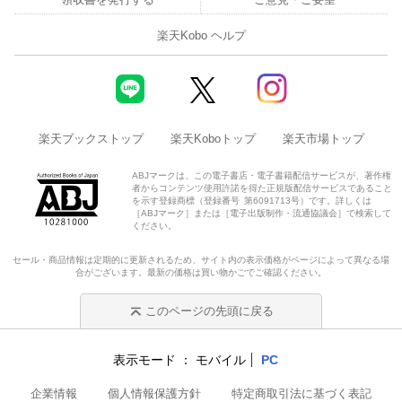
楽天Kobo ヘルプ
楽天ブックストップ
楽天Koboトップ
楽天市場トップ
ABJマークは、この電子書店・電子書籍配信サービスが、著作権
者からコンテンツ使用許諾を得た正規版配信サービスであること
を示す登録商標（登録番号 第6091713号）です。詳しくは
［ABJマーク］または［電子出版制作・流通協議会］で検索して
ください。
セール・商品情報は定期的に更新されるため、サイト内の表示価格がページによって異なる場
合がございます。最新の価格は買い物かごでご確認ください。
このページの先頭に戻る
表示モード
モバイル
PC
企業情報
個人情報保護方針
特定商取引法に基づく表記