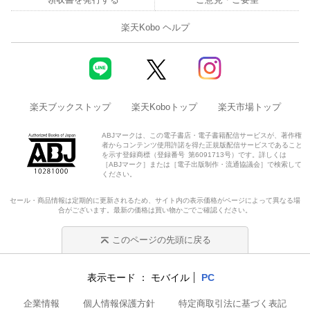
楽天Kobo ヘルプ
楽天ブックストップ
楽天Koboトップ
楽天市場トップ
ABJマークは、この電子書店・電子書籍配信サービスが、著作権
者からコンテンツ使用許諾を得た正規版配信サービスであること
を示す登録商標（登録番号 第6091713号）です。詳しくは
［ABJマーク］または［電子出版制作・流通協議会］で検索して
ください。
セール・商品情報は定期的に更新されるため、サイト内の表示価格がページによって異なる場
合がございます。最新の価格は買い物かごでご確認ください。
このページの先頭に戻る
表示モード
モバイル
PC
企業情報
個人情報保護方針
特定商取引法に基づく表記