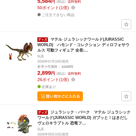
5,584
円
(税込)
送料無料
50
ポイント
1倍
ご注文できない商品
マテル ジュラシックワールド(JURASSIC
WORLD) ハモンド・コレクション ディロフォサウ
ルス 可動フィギュア 全長:…
玩具
2026年07月18日発売
参考小売価格：
3,520円
2,899
円
(税込)
送料無料
26
ポイント
1倍
在庫あり
ジュラシック・パーク マテル ジュラシック
ワールド(JURASSIC WORLD) ガブッと！はきだし
ヴェロキラプトル 恐竜フ…
玩具
2026年09月19日発売