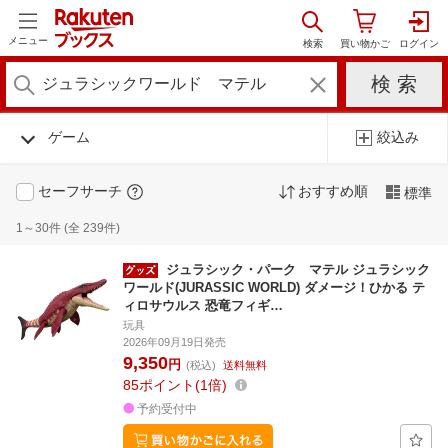
メニュー
ゲーム
絞込み
セーフサーチ
おすすめ順
標準
1～30件 (全 239件)
ジュラシック・パーク マテル ジュラシック
ワールド(JURASSIC WORLD) ダメージ！ひかる テ
ィロサウルス 恐竜フィギ…
玩具
2026年09月19日発売
9,350
円
(税込)
送料無料
85
ポイント
1倍
予約受付中