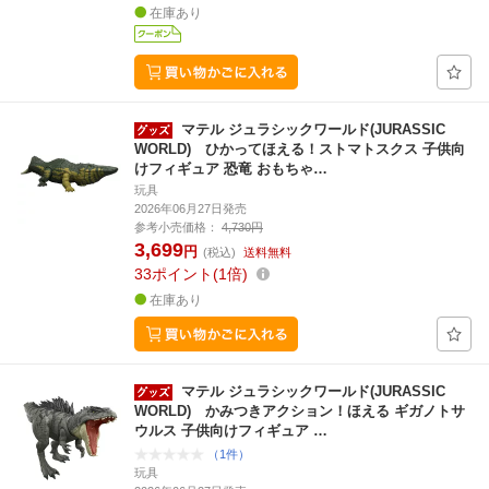
在庫あり
マテル ジュラシックワールド(JURASSIC
WORLD) ひかってほえる！ストマトスクス 子供向
けフィギュア 恐竜 おもちゃ…
玩具
2026年06月27日発売
参考小売価格：
4,730円
3,699
円
(税込)
送料無料
33
ポイント
1倍
在庫あり
マテル ジュラシックワールド(JURASSIC
WORLD) かみつきアクション！ほえる ギガノトサ
ウルス 子供向けフィギュア …
（1件）
玩具