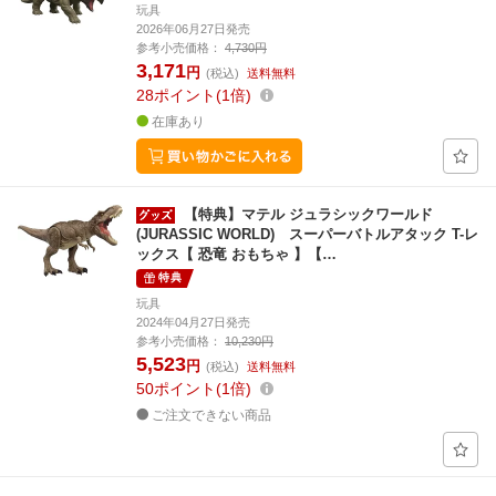
玩具
2026年06月27日発売
参考小売価格：
4,730円
3,171
円
(税込)
送料無料
28
ポイント
1倍
在庫あり
【特典】マテル ジュラシックワールド
(JURASSIC WORLD) スーパーバトルアタック T-レ
ックス【 恐竜 おもちゃ 】【…
特典
玩具
2024年04月27日発売
参考小売価格：
10,230円
5,523
円
(税込)
送料無料
50
ポイント
1倍
ご注文できない商品