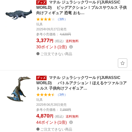
マテル ジュラシックワールド(JURASSIC
WORLD) ビッグアクション！プルスサウルス 子供
向けフィギュア 恐竜 おも…
（3件）
玩具
2025年09月27日発売
参考小売価格：
4,620円
3,377
円
(税込)
送料無料
30
ポイント
1倍
ご注文できない商品
マテル ジュラシックワールド(JURASSIC
WORLD) バトルアクション！ほえるケツァルコア
トルス 子供向けフィギュア…
（3件）
玩具
2025年06月28日発売
参考小売価格：
7,150円
4,870
円
(税込)
送料無料
44
ポイント
1倍
ご注文できない商品