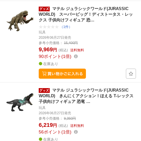
マテル ジュラシックワールド(JURASSIC
WORLD) スーパービッグ！ディストータス・レッ
クス 子供向けフィギュア 恐…
（1件）
玩具
2026年06月27日発売
参考小売価格：
15,400円
9,969
円
(税込)
送料無料
90
ポイント
1倍
在庫あり
マテル ジュラシックワールド(JURASSIC
WORLD) きんにくアクション！ほえる T-レックス
子供向けフィギュア 恐竜 …
玩具
2026年06月27日発売
参考小売価格：
9,350円
6,219
円
(税込)
送料無料
56
ポイント
1倍
在庫あり