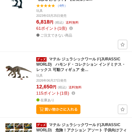
（4件）
玩具
2023年03月25日発売
6,818
円
(税込)
送料無料
61
ポイント
1倍
ご注文できない商品
マテル ジュラシックワールド(JURASSIC
WORLD) ハモンド・コレクション インドミナス・
レックス 可動フィギュア 全…
玩具
2026年06月27日発売
12,650
円
(税込)
送料無料
115
ポイント
1倍
在庫あり
マテル ジュラシックワールド(JURASSIC
WORLD) 危険！アクション アソート 子供向けフィ