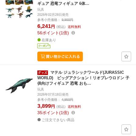
ギュア 恐竜フィギュア 6体…
玩具
2026年02月28日発売
参考小売価格：
9,900円
6,241
円
(税込)
送料無料
56
ポイント
1倍
在庫あり
マテル ジュラシックワールド(JURASSIC
WORLD) ビッグアクション！リオプレウロドン 子
供向けフィギュア 恐竜 おも…
玩具
2026年07月18日発売
参考小売価格：
4,950円
3,899
円
(税込)
送料無料
35
ポイント
1倍
ご注文できない商品