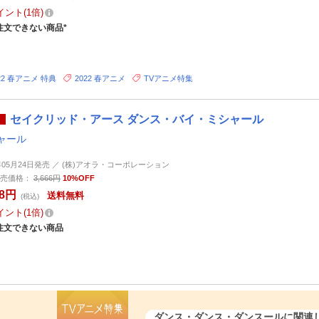
イント
1倍
注文できない商品*
22 春アニメ 特典
2022 春アニメ
TVアニメ特集
セイクリッド・アース ダンス・バイ・ミシャール
ャール
5年05月24日発売 ／ (株)アオラ・コーポレーション
売価格：
3,666円
10%OFF
98円
送料無料
(税込)
イント
1倍
注文できない商品
ダンス・ダンス・ダンスール
に関連