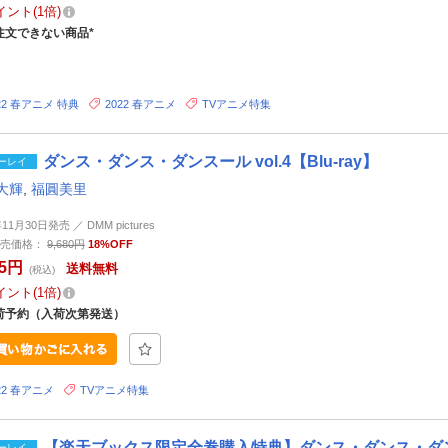
イント
1倍
注文できない商品*
22 春アニメ 特典
2022 春アニメ
TVアニメ特集
ダンス・ダンス・ダンスール vol.4【Blu-ray】
ーレイ
大輝
,
福圓美里
年11月30日発売 ／ DMM pictures
売価格：
9,680円
18%OFF
15円
送料無料
(税込)
イント
1倍
荷予約（入荷次第発送）
22 春アニメ
TVアニメ特集
【楽天ブックス限定全巻購入特典】ダンス・ダンス・ダンスール
ーレイ