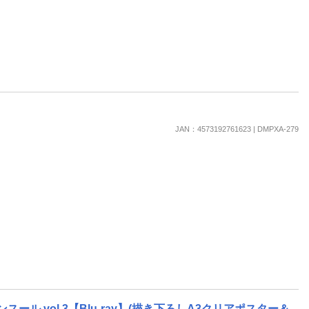
JAN：4573192761623 | DMPXA-279
 vol.3【Blu-ray】(描き下ろしA3クリアポスター＆