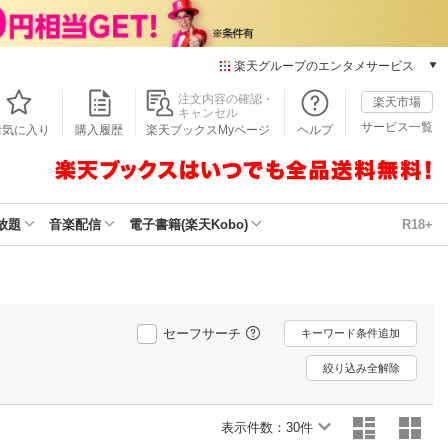
楽天グループのエンタメサービス
本/ゲーム/CD/DVD
注文内容の確認・
楽天市場
キャンセル
楽天ブックス
サービス一覧
お気に入り
購入履歴
楽天ブックスMyページ
ヘルプ
電子書籍
楽天Kobo
雑誌読み放題
楽天マガジン
放題
音楽配信
電子書籍(楽天Kobo)
R18+
音楽配信
楽天ミュージック
動画配信
楽天TV
セーフサーチ
動画配信ガイド
キーワード条件追加
Rakuten PLAY
絞り込み全解除
無料テレビ
Rチャンネル
表示件数：
30件
チケット