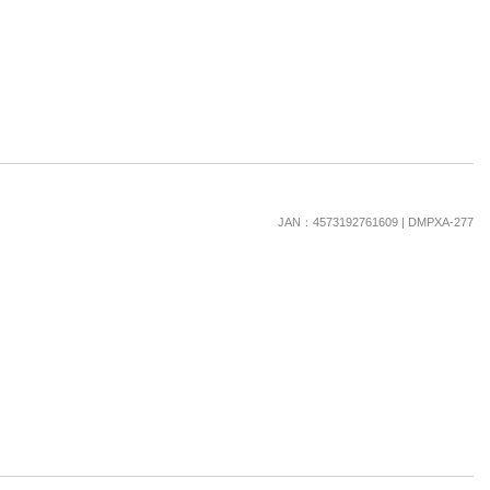
JAN：4573192761609 | DMPXA-277