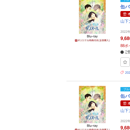
缶バ
山下
2022
9,6
88
ポ
ご
20
ブル
缶バ
山下
2022
9,6