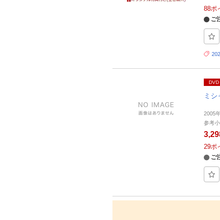
88
ポ
ご
20
DVD
ミシ
200
参考小
3,2
29
ポ
ご