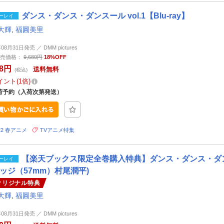
ダンス・ダンス・ダンスール vol.1【Blu-ray】
ーレイ
大輝
,
福圓美里
年08月31日発売 ／ DMM pictures
売価格：
9,680円
18%OFF
18円
送料無料
(税込)
イント
1倍
荷予約（入荷次第発送）
22 春アニメ
TVアニメ特集
【楽天ブックス限定全巻購入特典】ダンス・ダンス・ダンスール
ーレイ
ッジ（57mm）村尾潤平)
オリジナル特典
大輝
,
福圓美里
年08月31日発売 ／ DMM pictures