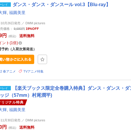
ダンス・ダンス・ダンスール vol.3【Blu-ray】
ーレイ
大輝
,
福圓美里
年10月26日発売 ／ DMM pictures
売価格：
9,680円
19%OFF
29円
送料無料
(税込)
イント
1倍
荷予約（入荷次第発送）
22 春アニメ
TVアニメ特集
【楽天ブックス限定全巻購入特典】ダンス・ダンス・ダンスール
ーレイ
ッジ（57mm）村尾潤平)
オリジナル特典
大輝
,
福圓美里
年11月30日発売 ／ DMM pictures
80円
送料無料
(税込)