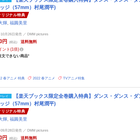
ッジ（57mm）村尾潤平)
オリジナル特典
大輝
,
福圓美里
年10月26日発売 ／ DMM pictures
80円
送料無料
(税込)
イント
1倍
注文できない商品*
22 春アニメ 特典
2022 春アニメ
TVアニメ特集
【楽天ブックス限定全巻購入特典】ダンス・ダンス・ダンスール
ーレイ
ッジ（57mm）村尾潤平)
オリジナル特典
大輝
,
福圓美里
年09月28日発売 ／ DMM pictures
80円
送料無料
(税込)