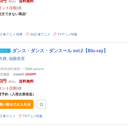
80円
送料無料
(税込)
イント
1倍
注文できない商品*
22 春アニメ 特典
2022 春アニメ
TVアニメ特集
ダンス・ダンス・ダンスール vol.2【Blu-ray】
ーレイ
大輝
,
福圓美里
年09月28日発売 ／ DMM pictures
売価格：
9,680円
1%OFF
83円
送料無料
(税込)
イント
1倍
荷予約（入荷次第発送）
22 春アニメ
TVアニメ特集