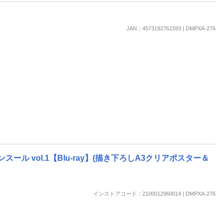
楽天チケット
エンタメニュース
推し楽
JAN：4573192761593 | DMPXA-276
 vol.1【Blu-ray】(描き下ろしA3クリアポスター＆
インストアコード：2100012960014 | DMPXA-276