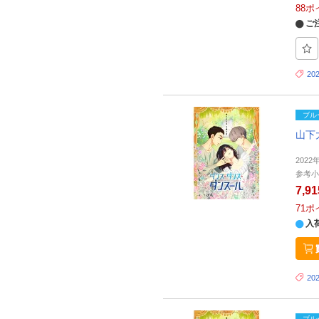
88
ポ
ご
20
ブル
山下
2022
参考小
7,9
71
ポ
入
20
ブル