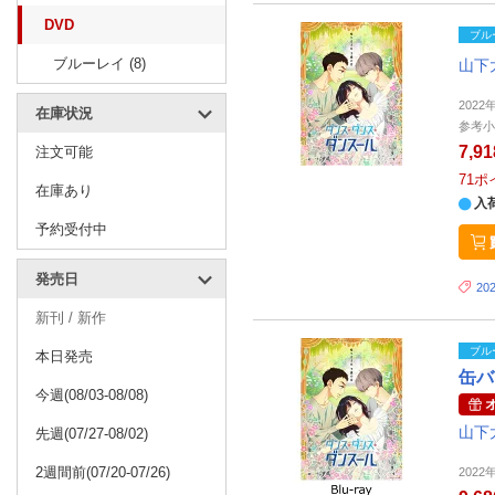
DVD
ブル
ブルーレイ (8)
山下
2022
在庫状況
参考小
7,9
注文可能
71
ポ
在庫あり
入
予約受付中
発売日
20
新刊 / 新作
ブル
本日発売
缶バ
今週(08/03-08/08)
山下
先週(07/27-08/02)
2週間前(07/20-07/26)
2022