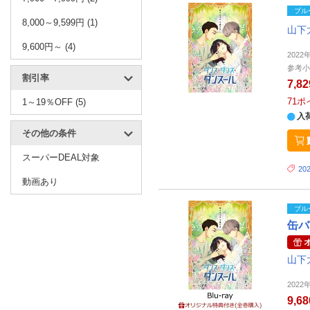
ブル
8,000～9,599円 (1)
山下
9,600円～ (4)
2022
参考小
割引率
7,8
71
ポ
1～19％OFF (5)
入
その他の条件
スーパーDEAL対象
20
動画あり
ブル
缶バ
山下
2022
9,6