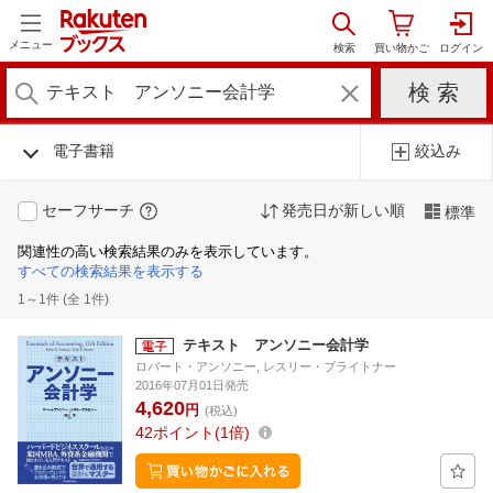
メニュー
電子書籍
絞込み
セーフサーチ
発売日が新しい順
標準
関連性の高い検索結果のみを表示しています。
すべての検索結果を表示する
1～1件 (全 1件)
テキスト アンソニー会計学
ロバート・アンソニー, レスリー・ブライトナー
2016年07月01日発売
4,620
円
(税込)
42
ポイント
1倍