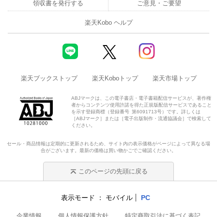
領収書を発行する
ご意見・ご要望
楽天Kobo ヘルプ
楽天ブックストップ
楽天Koboトップ
楽天市場トップ
ABJマークは、この電子書店・電子書籍配信サービスが、著作権
者からコンテンツ使用許諾を得た正規版配信サービスであること
を示す登録商標（登録番号 第6091713号）です。詳しくは
［ABJマーク］または［電子出版制作・流通協議会］で検索して
ください。
セール・商品情報は定期的に更新されるため、サイト内の表示価格がページによって異なる場
合がございます。最新の価格は買い物かごでご確認ください。
このページの先頭に戻る
表示モード
モバイル
PC
企業情報
個人情報保護方針
特定商取引法に基づく表記