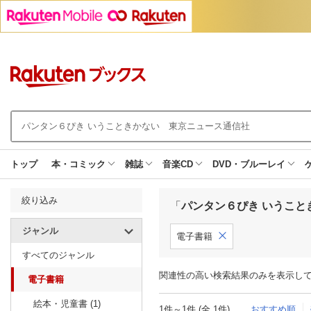
トップ
本・コミック
雑誌
音楽CD
DVD・ブルーレイ
絞り込み
「
パンタン６ぴき いうこと
ジャンル
電子書籍
すべてのジャンル
関連性の高い検索結果のみを表示し
電子書籍
絵本・児童書 (1)
1件～1件 (全 1件)
おすすめ順