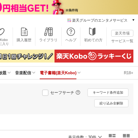
楽天グループのエンタメサービス
電子書籍
楽天市場
楽天Kobo
Kobo
購入履歴
ライブラリ
ヘルプ
初めての方
サービス一覧
本/ゲーム/CD/DVD
に入り
楽天ブックス
雑誌読み放題
楽天マガジン
放題
音楽配信
電子書籍(楽天Kobo)
R18+
音楽配信
楽天ミュージック
動画配信
セーフサーチ
キーワード条件追加
楽天TV
動画配信ガイド
絞り込み全解除
Rakuten PLAY
無料テレビ
Rチャンネル
チケット
表示件数：
30件