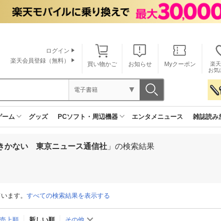
ログイン
楽天会員登録（無料）
買い物かご
お知らせ
Myクーポン
楽天
お気
電子書籍
ゲーム
グッズ
PCソフト・周辺機器
エンタメニュース
雑誌読み
きかない 東京ニュース通信社
」の検索結果
ています。
すべての検索結果を表示する
売上順
新しい順
その他