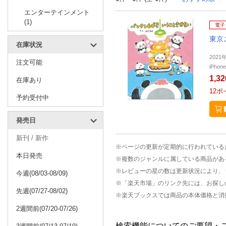
エンターテインメント
(1)
電子
東京
在庫状況
202
注文可能
iPho
1,3
在庫あり
12
ポ
予約受付中
発売日
新刊 / 新作
※ページの更新が定期的に行われている
本日発売
※複数のジャンルに属している商品があ
※レビューの星の数は更新状況により、
今週(08/03-08/09)
※「楽天市場」のリンク先には、お探し
先週(07/27-08/02)
※楽天ブックスでは商品の本体価格と消
2週間前(07/20-07/26)
検索機能についてのご要望・