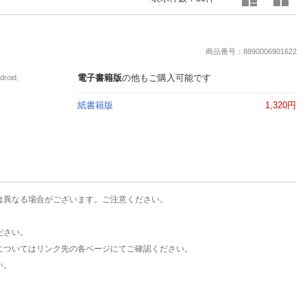
楽天チケット
エンタメニュース
推し楽
商品番号：8890006901622
電子書籍版
の他もご購入可能です
oid,
紙書籍版
1,320円
は異なる場合がございます。ご注意ください。
ださい。
についてはリンク先の各ページにてご確認ください。
い。