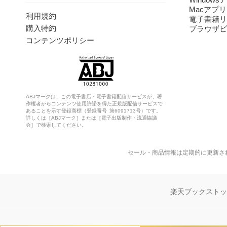
Macアプリ
利用規約
電子書籍リ
購入特約
ブラウザビ
コンテンツポリシー
ABJマークは、この電子書店・電子書籍配信サービスが、著
作権者からコンテンツ使用許諾を得た正規版配信サービスで
あることを示す登録商標（登録番号 第6091713号）です。
詳しくは［ABJマーク］または［電子出版制作・流通協議
会］で検索してください。
セール・商品情報は定期的に更新さ
楽天ブックスト