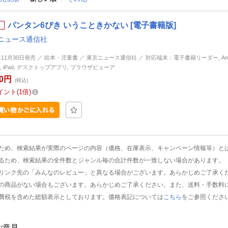
パンタン6ぴき いうこときかない [電子書籍版]
ニュース通信社
1年11月30日発売 ／ 絵本・児童書 ／ 東京ニュース通信社 ／ 対応端末：電子書籍リーダー, Andr
ne, iPad, デスクトップアプリ, ブラウザビューア
20円
(税込)
イント
1倍
ため、検索結果が実際のページの内容（価格、在庫表示、キャンペーン情報等）と
るため、検索結果の全件数とジャンル毎の合計件数が一致しない場合があります。
リンク先の「みんなのレビュー」と異なる場合がございます。あらかじめご了承く
の商品がない場合もございます。あらかじめご了承ください。また、送料・手数料
費税を含めた総額表示としております。価格表記については
こちら
をご参照くださ
ご意見